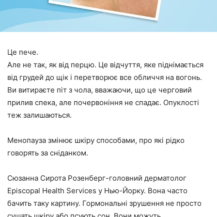
Це пече.
Але не так, як від перцю. Це відчуття, яке піднімається
від грудей до щік і перетворює все обличчя на вогонь.
Ви витираєте піт з чола, вважаючи, що це черговий
прилив спека, але почервоніння не спадає. Опуклості
теж залишаються.
Менопауза змінює шкіру способами, про які рідко
говорять за сніданком.
Сюзанна Сирота Розенберг-головний дерматолог
Episcopal Health Services у Нью-Йорку. Вона часто
бачить таку картину. Гормональні зрушення не просто
сушать шкіру або псують сон. Вони можуть