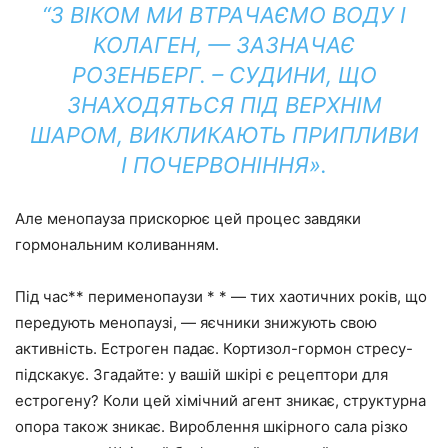
“З ВІКОМ МИ ВТРАЧАЄМО ВОДУ І
КОЛАГЕН, — ЗАЗНАЧАЄ
РОЗЕНБЕРГ. – СУДИНИ, ЩО
ЗНАХОДЯТЬСЯ ПІД ВЕРХНІМ
ШАРОМ, ВИКЛИКАЮТЬ ПРИПЛИВИ
І ПОЧЕРВОНІННЯ».
Але менопауза прискорює цей процес завдяки
гормональним коливанням.
Під час** перименопаузи * * — тих хаотичних років, що
передують менопаузі, — яєчники знижують свою
активність. Естроген падає. Кортизол-гормон стресу-
підскакує. Згадайте: у вашій шкірі є рецептори для
естрогену? Коли цей хімічний агент зникає, структурна
опора також зникає. Вироблення шкірного сала різко