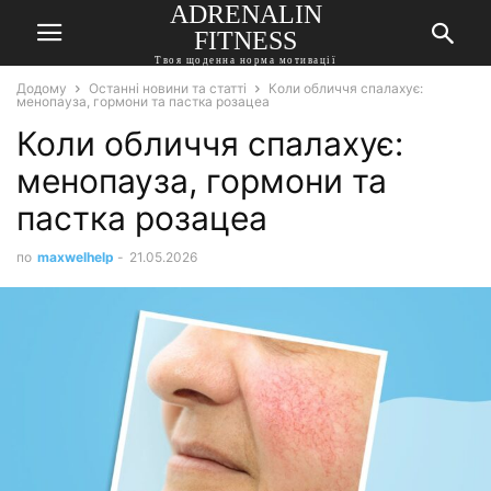
ADRENALIN
FITNESS
Твоя щоденна норма мотивації
Додому
Останні новини та статті
Коли обличчя спалахує:
менопауза, гормони та пастка розацеа
Коли обличчя спалахує:
менопауза, гормони та
пастка розацеа
по
maxwelhelp
-
21.05.2026