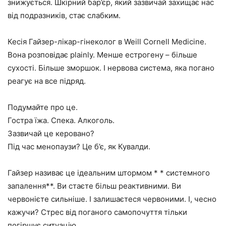
знижується. Шкірний бар’єр, який зазвичай захищає нас
від подразників, стає слабким.
Кесія Гайзер-лікар-гінеколог в Weill Cornell Medicine.
Вона розповідає plainly. Менше естрогену – більше
сухості. Більше зморшок. І нервова система, яка погано
реагує на все підряд.
Подумайте про це.
Гостра їжа. Спека. Алкоголь.
Зазвичай це керовано?
Під час менопаузи? Це б’є, як Кувалди.
Гайзер називає це ідеальним штормом * * системного
запалення**. Ви стаєте більш реактивними. Ви
червонієте сильніше. І залишаєтеся червоними. І, чесно
кажучи? Стрес від поганого самопочуття тільки
погіршує ситуацію.