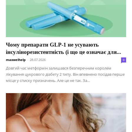
Чому препарати GLP-1 не усувають
інсулінорезистентність (і що це означає для...
maxwelhelp
-
28.07.2026
0
Довгий час метформін залишався безперечним королем
лікування цукрового діабету 2 типу. Він впевнено посідав перше
місце у списку призначень. Але це не так. За...