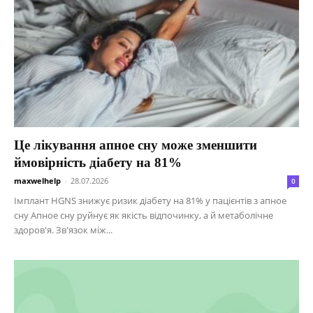
Це лікування апное сну може зменшити
ймовірність діабету на 81%
maxwelhelp
-
28.07.2026
0
Імплант HGNS знижує ризик діабету на 81% у пацієнтів з апное
сну Апное сну руйнує як якість відпочинку, а й метаболічне
здоров'я. Зв'язок між...