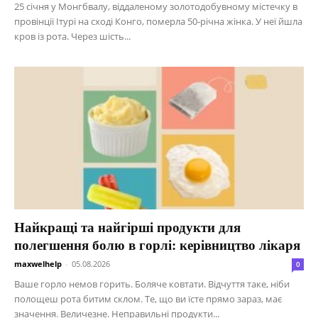
25 січня у Монгбвалу, віддаленому золотодобувному містечку в
провінції Ітурі на сході Конго, померла 50-річна жінка. У неї йшла
кров із рота. Через шість...
Найкращі та найгірші продукти для
полегшення болю в горлі: керівництво лікаря
maxwelhelp
-
05.08.2026
0
Ваше горло немов горить. Боляче ковтати. Відчуття таке, ніби
полощеш рота битим склом. Те, що ви їсте прямо зараз, має
значення. Величезне. Неправильні продукти...