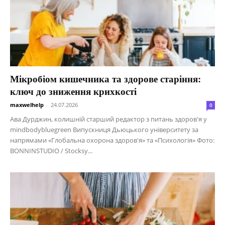
Мікробіом кишечника та здорове старіння:
ключ до зниження крихкості
maxwelhelp
-
24.07.2026
0
Ава Дурджин, колишній старший редактор з питань здоров'я у
mindbodybluegreen Випускниця Дьюцького університету за
напрямами «Глобальна охорона здоров'я» та «Психологія» Фото:
BONNINSTUDIO / Stocksy...