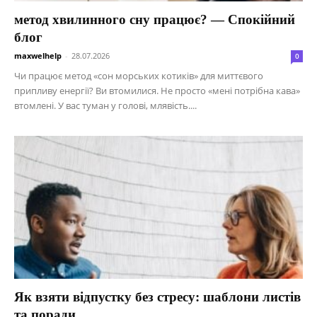
метод хвилинного сну працює? — Спокійний
блог
maxwelhelp
-
28.07.2026
0
Чи працює метод «сон морських котиків» для миттєвого
припливу енергії? Ви втомилися. Не просто «мені потрібна кава»
втомлені. У вас туман у голові, млявість....
Як взяти відпустку без стресу: шаблони листів
та поради