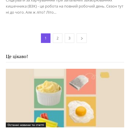
Слідкувати за харчуванням при запальних захворюваннях
кишечника (ВЗК) - це робота на повний робочий день. Сезон тут
ні до чого. Але ж літо? Літо...
1
2
3
Це цікаво!
Останні новини та статті