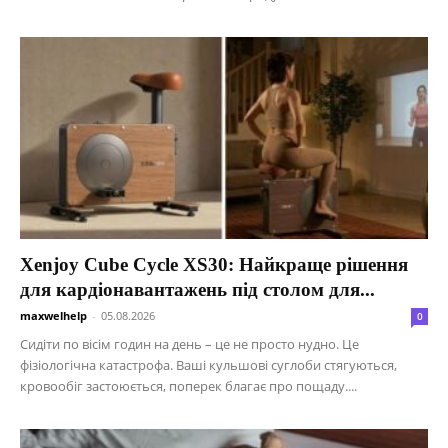
Xenjoy Cube Cycle XS30: Найкраще рішення
для кардіонавантажень під столом для...
maxwelhelp
-
05.08.2026
0
Сидіти по вісім годин на день – це не просто нудно. Це
фізіологічна катастрофа. Ваші кульшові суглоби стягуються,
кровообіг застоюється, поперек благає про пощаду....