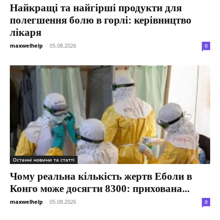
Найкращі та найгірші продукти для
полегшення болю в горлі: керівництво
лікаря
maxwelhelp
-
05.08.2026
0
Останні новини та статті
Чому реальна кількість жертв Еболи в
Конго може досягти 8300: прихована...
maxwelhelp
-
05.08.2026
0