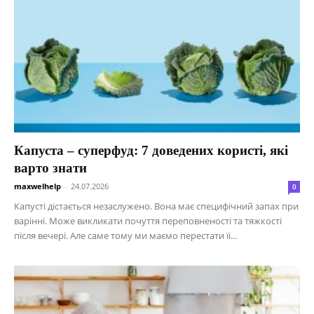
Капуста – суперфуд: 7 доведених користі, які
варто знати
maxwelhelp
-
24.07.2026
0
Капусті дістається незаслужено. Вона має специфічний запах при
варінні. Може викликати почуття переповненості та тяжкості
після вечері. Але саме тому ми маємо перестати її...