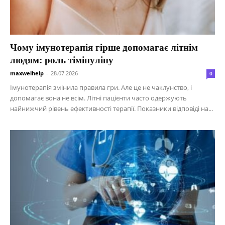
Чому імунотерапія гірше допомагає літнім
людям: роль тімінуліну
maxwelhelp
-
28.07.2026
0
Імунотерапія змінила правила гри. Але це не чаклунство, і
допомагає вона не всім. Літні пацієнти часто одержують
найнижчий рівень ефективності терапії. Показники відповіді на...