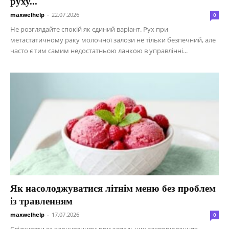
руху...
maxwelhelp
-
22.07.2026
0
Не розглядайте спокій як єдиний варіант. Рух при
метастатичному раку молочної залози не тільки безпечний, але
часто є тим самим недостатньою ланкою в управлінні...
Як насолоджуватися літнім меню без проблем
із травленням
maxwelhelp
-
17.07.2026
0