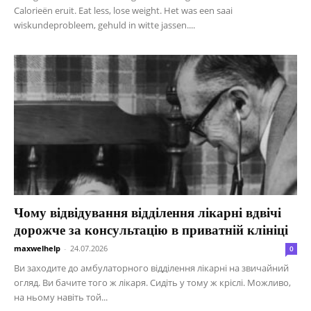
Calorieën eruit. Eat less, lose weight. Het was een saai
wiskundeprobleem, gehuld in witte jassen....
Чому відвідування відділення лікарні вдвічі
дорожче за консультацію в приватній клініці
maxwelhelp
-
24.07.2026
0
Ви заходите до амбулаторного відділення лікарні на звичайний
огляд. Ви бачите того ж лікаря. Сидіть у тому ж кріслі. Можливо,
на ньому навіть той...