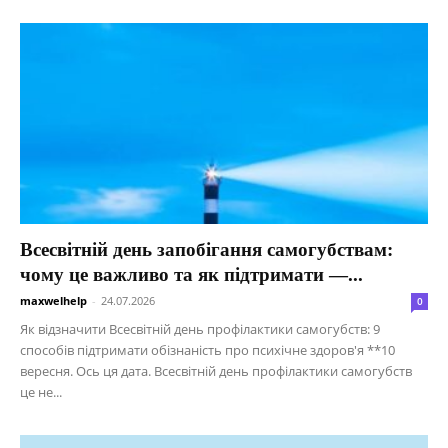
Всесвітній день запобігання самогубствам:
чому це важливо та як підтримати —...
maxwelhelp
-
24.07.2026
0
Як відзначити Всесвітній день профілактики самогубств: 9
способів підтримати обізнаність про психічне здоров'я **10
вересня. Ось ця дата. Всесвітній день профілактики самогубств
це не...