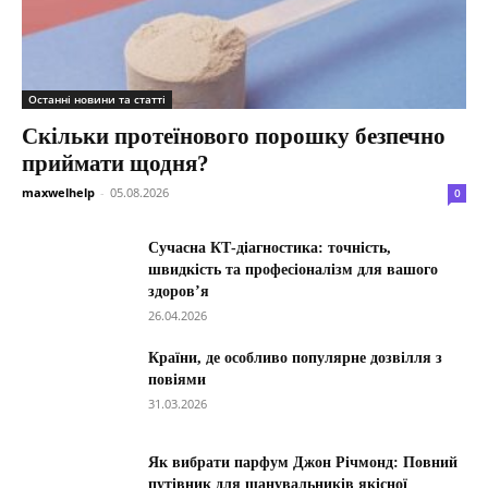
Останні новини та статті
Скільки протеїнового порошку безпечно
приймати щодня?
maxwelhelp
-
05.08.2026
0
Сучасна КТ-діагностика: точність,
швидкість та професіоналізм для вашого
здоров’я
26.04.2026
Країни, де особливо популярне дозвілля з
повіями
31.03.2026
Як вибрати парфум Джон Річмонд: Повний
путівник для шанувальників якісної