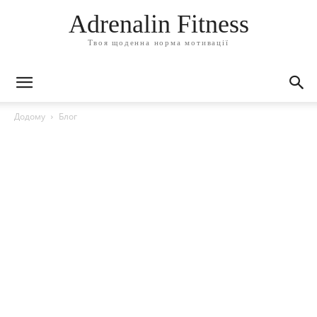
Adrenalin Fitness
Твоя щоденна норма мотивації
Додому
Блог