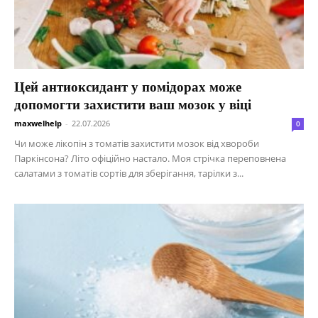
Цей антиоксидант у помідорах може
допомогти захистити ваш мозок у віці
maxwelhelp
-
22.07.2026
0
Чи може лікопін з томатів захистити мозок від хвороби
Паркінсона? Літо офіційно настало. Моя стрічка переповнена
салатами з томатів сортів для зберігання, тарілки з...