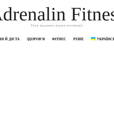
drenalin Fitne
Твоя щоденна норма мотивації
Я Й ДІЄТА
ЗДОРОВ’Я
ФІТНЕС
РІЗНЕ
УКРАЇНС