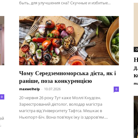
быть, для улучшения сна? Скучные и избитые...
О
Н
д
Чому Середземноморська дієта, як і
к
раніше, поза конкуренцією
ma
maxwelhelp
-
10.07.2026
0
0
20 червня 26 року Тут каже Моллі Кнудсен.
Зареєстрований дієтолог, володар магістра
магістра від Університету Тафтса. Мешкає в
Ньюпорт-Біч. Вона пов'язує їжу із здоров'ям....
ией
,