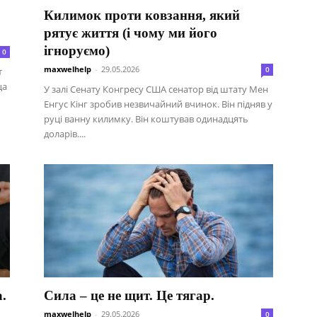
Килимок проти ковзання, який
рятує життя (і чому ми його
ігноруємо)
0
maxwelhelp
-
29.05.2026
0
т
ца
У залі Сенату Конгресу США сенатор від штату Мен
Енгус Кінг зробив незвичайний вчинок. Він підняв у
руці ванну килимку. Він коштував одинадцять
доларів....
а.
Сила – це не щит. Це тягар.
maxwelhelp
-
29.05.2026
0