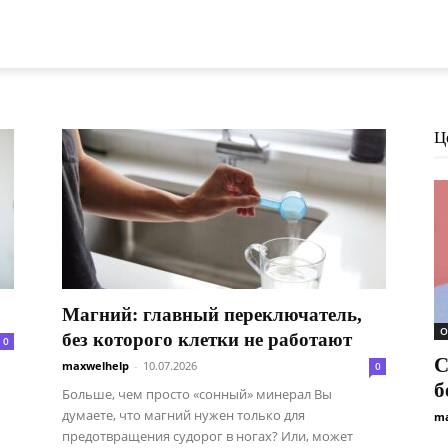
Ц
Магний: главный переключатель,
О
без которого клетки не работают
0
С
maxwelhelp
-
10.07.2026
0
б
Больше, чем просто «сонный» минерал Вы
думаете, что магний нужен только для
ma
предотвращения судорог в ногах? Или, может