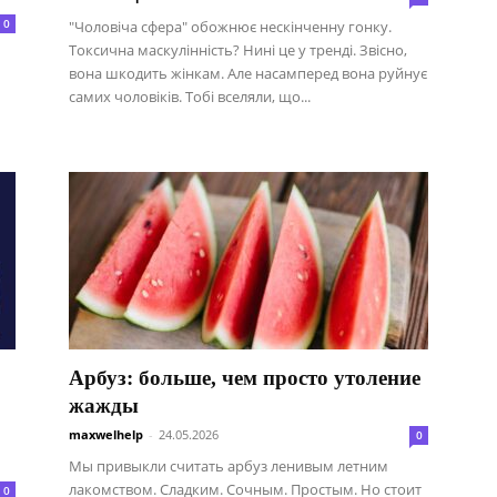
0
"Чоловіча сфера" обожнює нескінченну гонку.
Токсична маскулінність? Нині це у тренді. Звісно, ​​
вона шкодить жінкам. Але насамперед вона руйнує
самих чоловіків. Тобі вселяли, що...
Арбуз: больше, чем просто утоление
жажды
maxwelhelp
-
24.05.2026
0
Мы привыкли считать арбуз ленивым летним
лакомством. Сладким. Сочным. Простым. Но стоит
0