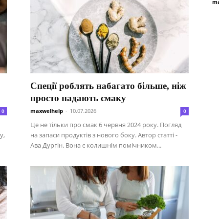
ma
Спеції роблять набагато більше, ніж
просто надають смаку
maxwelhelp
-
10.07.2026
0
0
Це не тільки про смак 6 червня 2024 року. Погляд
у,
на запаси продуктів з нового боку. Автор статті -
Ава Дургін. Вона є колишнім помічником...