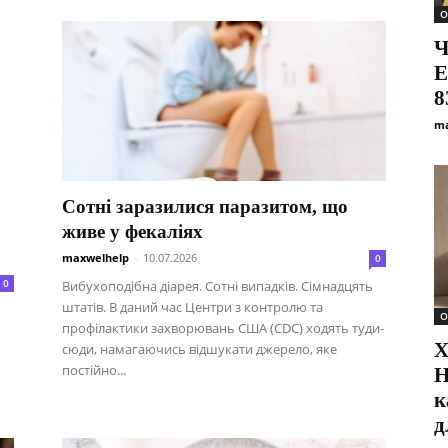
О
Ч
Е
8
ma
Сотні заразилися паразитом, що
живе у фекаліях
maxwelhelp
-
10.07.2026
0
0
Вибухоподібна діарея. Сотні випадків. Сімнадцять
штатів. В даний час Центри з контролю та
О
профілактики захворювань США (CDC) ходять туди-
X
сюди, намагаючись відшукати джерело, яке
постійно...
Н
к
д