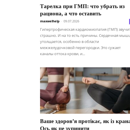
Тарелка при ГМП: что убрать из
рациона, а что оставить
maxwelhelp
-
09.07.2026
Гипертрофическая кардиомиопатия (ГМП) звучи
страшно. И на то есть причины. Сердечная мыш
утолщается, особенно в области
межжелудочковой перегородки. Это сужает
каналы оттока крови, и...
Ваше здоров’я протікає, як із кран
Ось як це зупинити