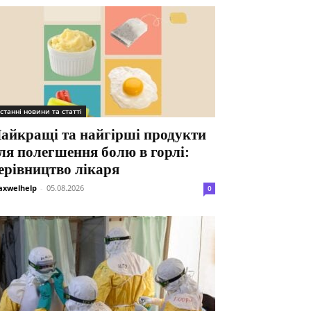
станні новини та статті
айкращі та найгірші продукти
ля полегшення болю в горлі:
ерівництво лікаря
xwelhelp
-
05.08.2026
0