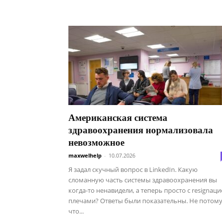
Американская система
здравоохранения нормализовала
невозможное
maxwelhelp
-
10.07.2026
Я задал скучный вопрос в LinkedIn. Какую
сломанную часть системы здравоохранения вы
когда-то ненавидели, а теперь просто с resignац
плечами? Ответы были показательны. Не потому
что...