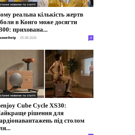
станні новини та статті
ому реальна кількість жертв
боли в Конго може досягти
300: прихована...
xwelhelp
-
05.08.2026
0
станні новини та статті
enjoy Cube Cycle XS30:
айкраще рішення для
ардіонавантажень під столом
ля...