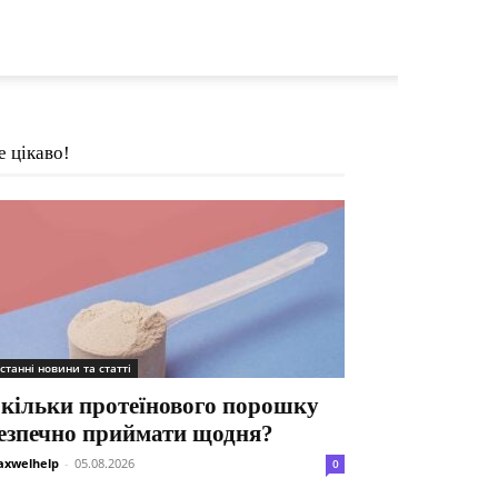
е цікаво!
станні новини та статті
кільки протеїнового порошку
езпечно приймати щодня?
xwelhelp
-
05.08.2026
0