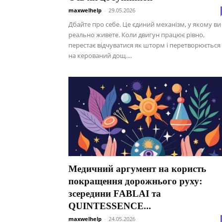
maxwelhelp
-
29.05.2026
Дбайте про себе. Це єдиний механізм, у якому ви
реально живете. Коли двигун працює рівно,
перестає відчуватися як шторм і перетворюється
на керований дощ....
Медичний аргумент на користь
покращення дорожнього руху:
зсередини FABLAI та
QUINTESSENCE...
maxwelhelp
-
24.05.2026