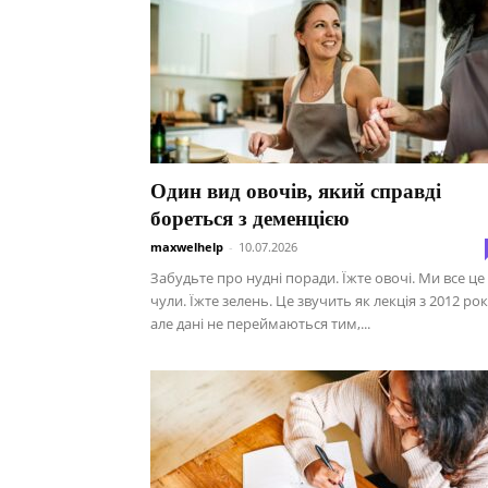
Один вид овочів, який справді
бореться з деменцією
maxwelhelp
-
10.07.2026
Забудьте про нудні поради. Їжте овочі. Ми все це
чули. Їжте зелень. Це звучить як лекція з 2012 рок
але дані не переймаються тим,...