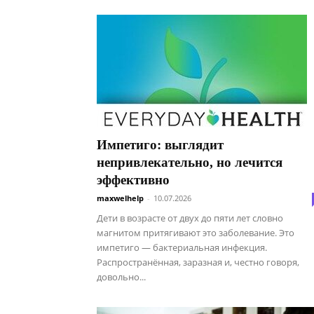
Импетиго: выглядит
непривлекательно, но лечится
эффективно
maxwelhelp
-
10.07.2026
Дети в возрасте от двух до пяти лет словно
магнитом притягивают это заболевание. Это
импетиго — бактериальная инфекция.
Распространённая, заразная и, честно говоря,
довольно...