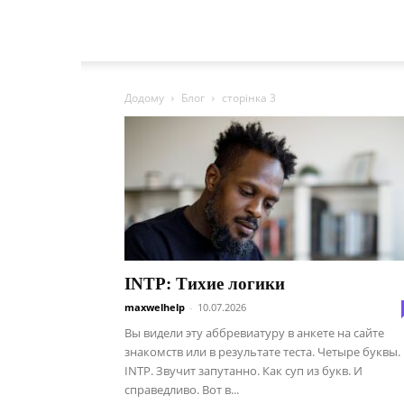
Додому
Блог
сторінка 3
INTP: Тихие логики
maxwelhelp
-
10.07.2026
Вы видели эту аббревиатуру в анкете на сайте
знакомств или в результате теста. Четыре буквы.
INTP. Звучит запутанно. Как суп из букв. И
справедливо. Вот в...