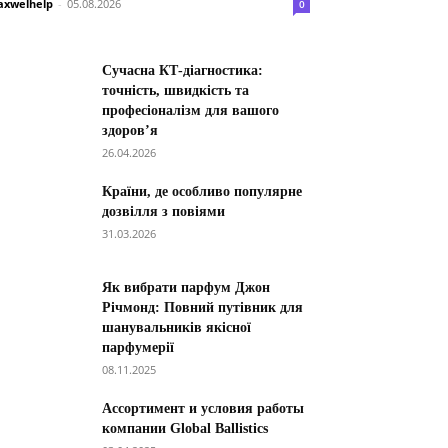
xwelhelp
-
05.08.2026
0
Сучасна КТ-діагностика:
точність, швидкість та
професіоналізм для вашого
здоров’я
26.04.2026
Країни, де особливо популярне
дозвілля з повіями
31.03.2026
Як вибрати парфум Джон
Річмонд: Повний путівник для
шанувальників якісної
парфумерії
08.11.2025
Ассортимент и условия работы
компании Global Ballistics