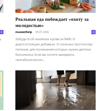
Реальная еда побеждает «охоту за
молодостью»
maxwelhelp
-
09.07.2026
0
0
у
Забудьте об анализах крови за $400. О
дорогостоящих добавках. О сложных протоколах
питания, для понимания которых нужен диплом
биохимика. Если вы хотите замедлить
«метаболическое...