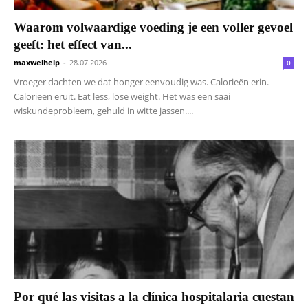
Waarom volwaardige voeding je een voller gevoel
geeft: het effect van...
maxwelhelp
-
28.07.2026
0
Vroeger dachten we dat honger eenvoudig was. Calorieën erin.
Calorieën eruit. Eat less, lose weight. Het was een saai
wiskundeprobleem, gehuld in witte jassen....
Por qué las visitas a la clínica hospitalaria cuestan