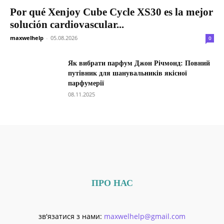
Por qué Xenjoy Cube Cycle XS30 es la mejor
solución cardiovascular...
maxwelhelp
-
05.08.2026
0
Як вибрати парфум Джон Річмонд: Повний
путівник для шанувальників якісної
парфумерії
08.11.2025
ПРО НАС
зв'язатися з нами:
maxwelhelp@gmail.com