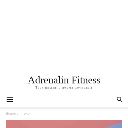
Adrenalin Fitness
Твоя щоденна норма мотивації
Додому
Блог