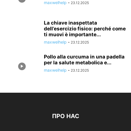
maxwelhelp
-
23.12.2025
La chiave inaspettata
dell’esercizio fisico: perché come
ti muovi è importante...
maxwelhelp
-
23.12.2025
Pollo alla curcuma in una padella
per la salute metabolica e...
maxwelhelp
-
23.12.2025
ПРО НАС