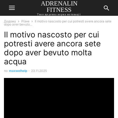
ADRENALIN
FITNESS
Твоя щоденна норма мотивації
Додому
Різне
Il motivo nascosto per cui potresti avere ancora sete
dopo aver bevuto...
Il motivo nascosto per cui
potresti avere ancora sete
dopo aver bevuto molta
acqua
по
maxwelhelp
-
23.11.2025