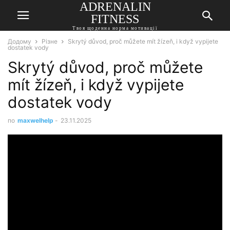
ADRENALIN
FITNESS
Твоя щоденна норма мотивації
Додому
Різне
Skrytý důvod, proč můžete mít žízeň, i když vypijete
dostatek vody
Skrytý důvod, proč můžete
mít žízeň, i když vypijete
dostatek vody
по
maxwelhelp
-
23.11.2025