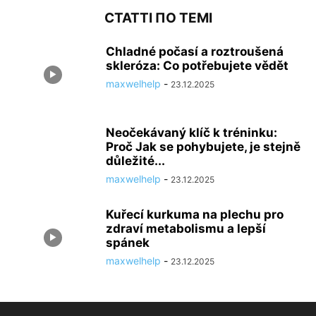
СТАТТІ ПО ТЕМІ
Chladné počasí a roztroušená
skleróza: Co potřebujete vědět
maxwelhelp
-
23.12.2025
Neočekávaný klíč k tréninku:
Proč Jak se pohybujete, je stejně
důležité...
maxwelhelp
-
23.12.2025
Kuřecí kurkuma na plechu pro
zdraví metabolismu a lepší
spánek
maxwelhelp
-
23.12.2025