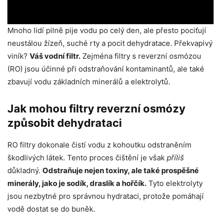
Mnoho lidí pilně pije vodu po celý den, ale přesto pociťují
neustálou žízeň, suché rty a pocit dehydratace. Překvapivý
viník?
Váš vodní filtr.
Zejména filtry s reverzní osmózou
(RO) jsou účinné při odstraňování kontaminantů, ale také
zbavují vodu základních minerálů a elektrolytů.
Jak mohou filtry reverzní osmózy
způsobit dehydrataci
RO filtry dokonale čistí vodu z kohoutku odstraněním
škodlivých látek. Tento proces čištění je však
příliš
důkladný.
Odstraňuje nejen toxiny, ale také prospěšné
minerály, jako je sodík, draslík a hořčík.
Tyto elektrolyty
jsou nezbytné pro správnou hydrataci, protože pomáhají
vodě dostat se do buněk.