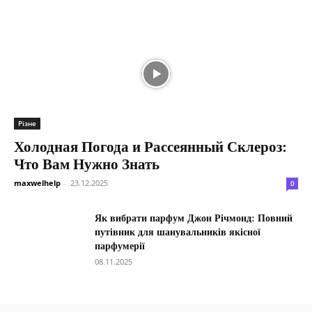
Різне
Холодная Погода и Рассеянный Склероз:
Что Вам Нужно Знать
maxwelhelp
-
23.12.2025
0
Як вибрати парфум Джон Річмонд: Повний
путівник для шанувальників якісної
парфумерії
08.11.2025