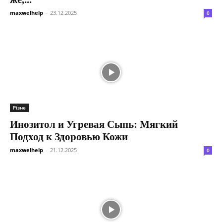
maxwelhelp
-
23.12.2025
0
Різне
Инозитол и Угревая Сыпь: Мягкий
Подход к Здоровью Кожи
maxwelhelp
-
21.12.2025
0