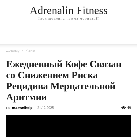
Adrenalin Fitness
Твоя щоденна норма мотивації
Додому
Різне
Ежедневный Кофе Связан
со Снижением Риска
Рецидива Мерцательной
Аритмии
по
maxwelhelp
-
21.12.2025
49