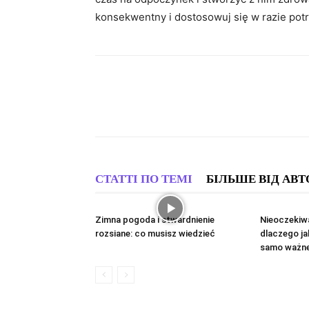
konsekwentny i dostosowuj się w razie potr
СТАТТІ ПО ТЕМІ
БІЛЬШЕ ВІД АВТ
Zimna pogoda i stwardnienie
Nieoczekiwa
rozsiane: co musisz wiedzieć
dlaczego ja
samo ważne 