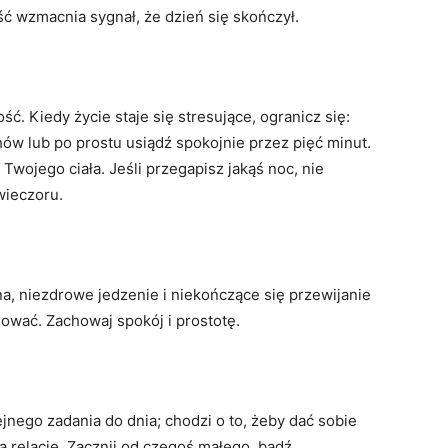
ść wzmacnia sygnał, że dzień się skończył.
ść. Kiedy życie staje się stresujące, ogranicz się:
hów lub po prostu usiądź spokojnie przez pięć minut.
Twojego ciała. Jeśli przegapisz jakąś noc, nie
wieczoru.
na, niezdrowe jedzenie i niekończące się przewijanie
sować. Zachowaj spokój i prostotę.
jnego zadania do dnia; chodzi o to, żeby dać sobie
 relację. Zacznij od czegoś małego, bądź