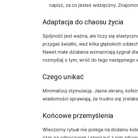
napisz, za co jesteś wdzięczny. Znajomo
Adaptacja do chaosu życia
Spójność jest ważna, ale liczy się elastyczno
przygaś światło, weź kilka głębokich oddec
Nawet małe działania wzmacniają sygnał dla 
rozmyślaj o tym; wróć do tego następnego 
Czego unikać
Minimalizuj stymulację. Jasne ekrany, kofei
wiadomości sprawiają, że trudno się zrelak
Końcowe przemyślenia
Wieczorny rytuał nie polega na dodaniu kole
czas na odpoczynek i stworzyć z nim zdrową