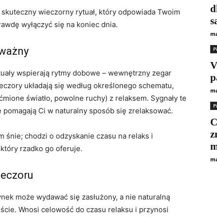
d
ć skuteczny wieczorny rytuał, który odpowiada Twoim
s
awdę wyłączyć się na koniec dnia.
ma
 ważny
Р
V
tuały wspierają rytmy dobowe – wewnętrzny zegar
p
wieczory układają się według określonego schematu,
ma
yćmione światło, powolne ruchy) z relaksem. Sygnały te
Р
 pomagają Ci w naturalny sposób się zrelaksować.
C
z
m śnie; chodzi o odzyskanie czasu na relaks i
m
który rzadko go oferuje.
ma
ieczoru
ynek może wydawać się zasłużony, a nie naturalną
jście. Wnosi celowość do czasu relaksu i przynosi