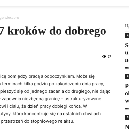
ego wieczoru
Ц
 7 kroków do dobrego
Р
S
u
27
n
ma
nicę pomiędzy pracą a odpoczynkiem. Może się
Р
 terminach kilka godzin po zakończeniu dnia pracy,
P
pieszyć się od jednego zadania do drugiego, nie dając
o
ł zapewnia niezbędną granicę – ustrukturyzowane
w
i i ciału, że dzień pracy dobiegł końca. W
ma
tyny, która koncentruje się na ostatnich chwilach
Р
 przestrzeń do stopniowego relaksu.
N