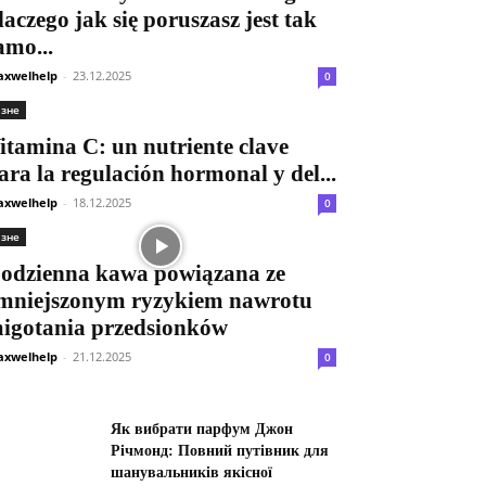
laczego jak się poruszasz jest tak
amo...
xwelhelp
-
23.12.2025
0
ізне
itamina C: un nutriente clave
ara la regulación hormonal y del...
xwelhelp
-
18.12.2025
0
ізне
odzienna kawa powiązana ze
mniejszonym ryzykiem nawrotu
igotania przedsionków
xwelhelp
-
21.12.2025
0
Як вибрати парфум Джон
Річмонд: Повний путівник для
шанувальників якісної