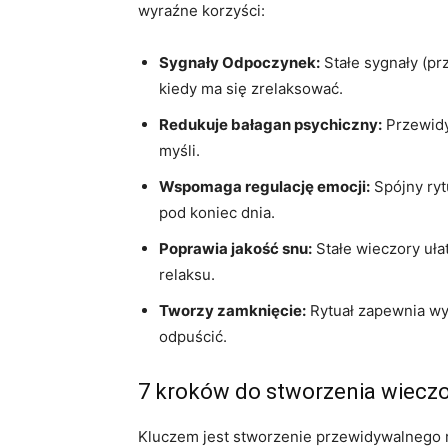
wyraźne korzyści:
Sygnały Odpoczynek:
Stałe sygnały (pr
kiedy ma się zrelaksować.
Redukuje bałagan psychiczny:
Przewidy
myśli.
Wspomaga regulację emocji:
Spójny ryt
pod koniec dnia.
Poprawia jakość snu:
Stałe wieczory uła
relaksu.
Tworzy zamknięcie:
Rytuał zapewnia wy
odpuścić.
7 kroków do stworzenia wieczo
Kluczem jest stworzenie przewidywalnego ry