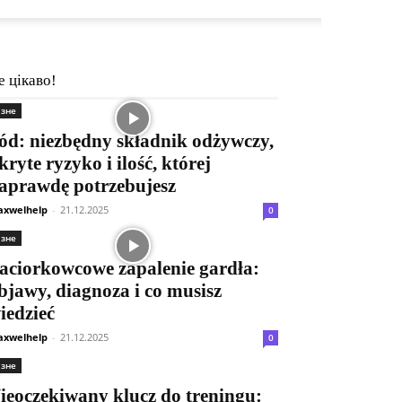
е цікаво!
ізне
ód: niezbędny składnik odżywczy,
kryte ryzyko i ilość, której
aprawdę potrzebujesz
xwelhelp
-
21.12.2025
0
ізне
aciorkowcowe zapalenie gardła:
bjawy, diagnoza i co musisz
iedzieć
xwelhelp
-
21.12.2025
0
ізне
ieoczekiwany klucz do treningu: