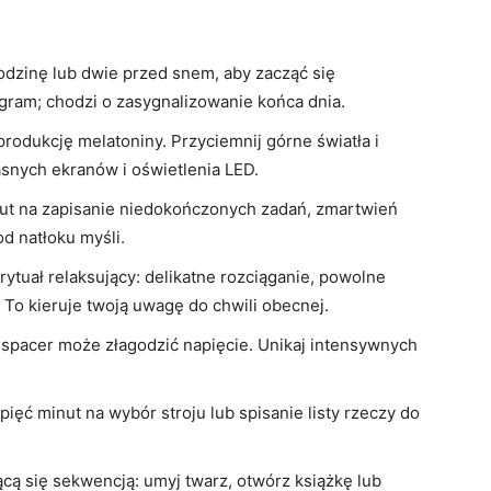
dzinę lub dwie przed snem, aby zacząć się
gram; chodzi o zasygnalizowanie końca dnia.
rodukcję melatoniny. Przyciemnij górne światła i
jasnych ekranów i oświetlenia LED.
ut na zapisanie niedokończonych zadań, zmartwień
d natłoku myśli.
ytuał relaksujący: delikatne rozciąganie, powolne
. To kieruje twoją uwagę do chwili obecnej.
i spacer może złagodzić napięcie. Unikaj intensywnych
ięć minut na wybór stroju lub spisanie listy rzeczy do
ą się sekwencją: umyj twarz, otwórz książkę lub