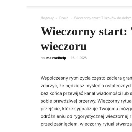
Додому
Різне
Wieczorny start: 7 kroków do dobr
Wieczorny start:
wieczoru
по
maxwelhelp
-
16.11.2025
Współczesny rytm życia często zaciera gra
zdarzyć, że będziesz myśleć o ostatecznych
bez końca przewijać kanał wiadomości lub s
sobie prawdziwej przerwy. Wieczorny rytua
przejście, które sygnalizuje Twojemu mózgow
odróżnieniu od rygorystycznej wieczornej ru
przed zaśnięciem, wieczorny rytuał stwarza