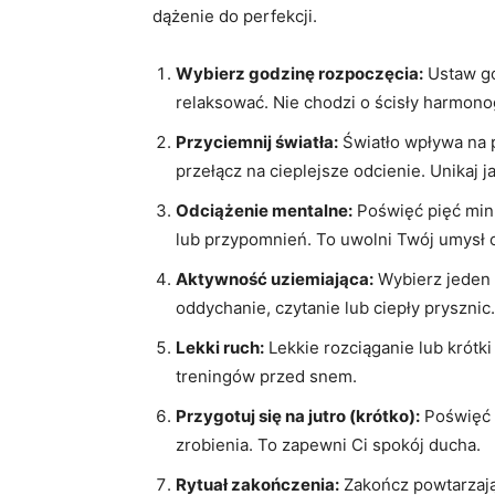
dążenie do perfekcji.
Wybierz godzinę rozpoczęcia:
Ustaw go
relaksować. Nie chodzi o ścisły harmono
Przyciemnij światła:
Światło wpływa na p
przełącz na cieplejsze odcienie. Unikaj 
Odciążenie mentalne:
Poświęć pięć min
lub przypomnień. To uwolni Twój umysł o
Aktywność uziemiająca:
Wybierz jeden r
oddychanie, czytanie lub ciepły prysznic
Lekki ruch:
Lekkie rozciąganie lub krótk
treningów przed snem.
Przygotuj się na jutro (krótko):
Poświęć p
zrobienia. To zapewni Ci spokój ducha.
Rytuał zakończenia:
Zakończ powtarzając