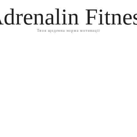
drenalin Fitne
Твоя щоденна норма мотивації