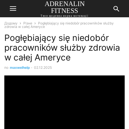
ADRENALIN
FITNESS
Твоя щоденна норма мотивації
Додому
Різне
Pogłębiający się niedobór pracowników służby
zdrowia w całej Ameryce
Pogłębiający się niedobór
pracowników służby zdrowia
w całej Ameryce
по
maxwelhelp
-
02.12.2025