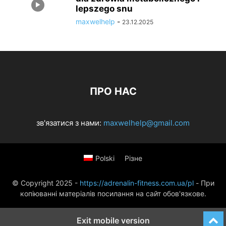
lepszego snu
maxwelhelp
-
23.12.2025
ПРО НАС
зв'язатися з нами:
maxwelhelp@gmail.com
Polski
Різне
© Copyright 2025 -
https://adrenalin-fitness.com.ua/pl
- При
копіюванні матеріалів посилання на сайт обов'язкове.
Exit mobile version