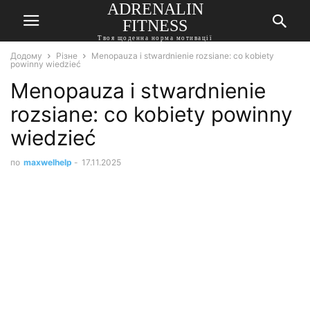
ADRENALIN
FITNESS
Твоя щоденна норма мотивації
Додому
Різне
Menopauza i stwardnienie rozsiane: co kobiety
powinny wiedzieć
Menopauza i stwardnienie
rozsiane: co kobiety powinny
wiedzieć
по
maxwelhelp
-
17.11.2025