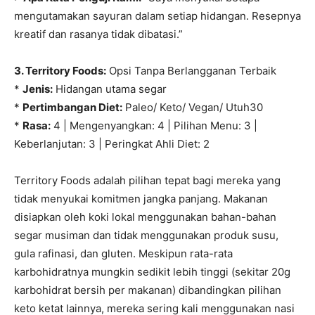
mengutamakan sayuran dalam setiap hidangan. Resepnya
kreatif dan rasanya tidak dibatasi.”
3. Territory Foods:
Opsi Tanpa Berlangganan Terbaik
*
Jenis:
Hidangan utama segar
*
Pertimbangan Diet:
Paleo/ Keto/ Vegan/ Utuh30
*
Rasa:
4 | Mengenyangkan: 4 | Pilihan Menu: 3 |
Keberlanjutan: 3 | Peringkat Ahli Diet: 2
Territory Foods adalah pilihan tepat bagi mereka yang
tidak menyukai komitmen jangka panjang. Makanan
disiapkan oleh koki lokal menggunakan bahan-bahan
segar musiman dan tidak menggunakan produk susu,
gula rafinasi, dan gluten. Meskipun rata-rata
karbohidratnya mungkin sedikit lebih tinggi (sekitar 20g
karbohidrat bersih per makanan) dibandingkan pilihan
keto ketat lainnya, mereka sering kali menggunakan nasi