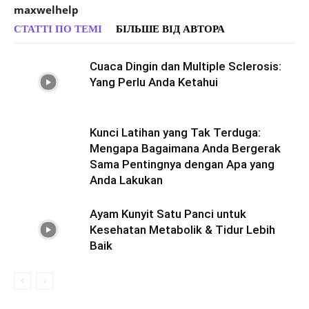
maxwelhelp
СТАТТІ ПО ТЕМІ
БІЛЬШЕ ВІД АВТОРА
Cuaca Dingin dan Multiple Sclerosis:
Yang Perlu Anda Ketahui
Kunci Latihan yang Tak Terduga:
Mengapa Bagaimana Anda Bergerak
Sama Pentingnya dengan Apa yang
Anda Lakukan
Ayam Kunyit Satu Panci untuk
Kesehatan Metabolik & Tidur Lebih
Baik