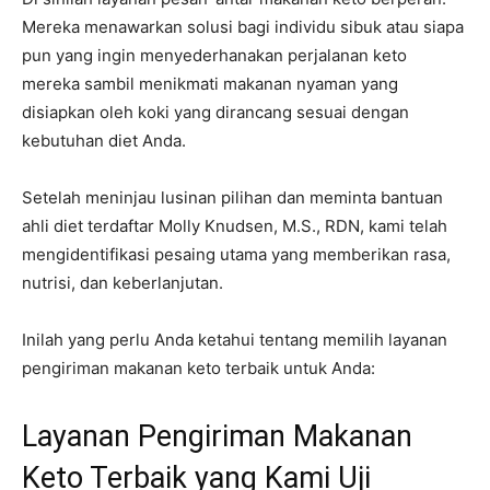
Mereka menawarkan solusi bagi individu sibuk atau siapa
pun yang ingin menyederhanakan perjalanan keto
mereka sambil menikmati makanan nyaman yang
disiapkan oleh koki yang dirancang sesuai dengan
kebutuhan diet Anda.
Setelah meninjau lusinan pilihan dan meminta bantuan
ahli diet terdaftar Molly Knudsen, M.S., RDN, kami telah
mengidentifikasi pesaing utama yang memberikan rasa,
nutrisi, dan keberlanjutan.
Inilah yang perlu Anda ketahui tentang memilih layanan
pengiriman makanan keto terbaik untuk Anda:
Layanan Pengiriman Makanan
Keto Terbaik yang Kami Uji