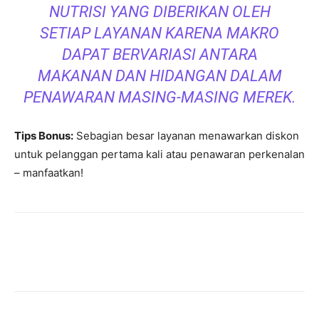
NUTRISI YANG DIBERIKAN OLEH
SETIAP LAYANAN KARENA MAKRO
DAPAT BERVARIASI ANTARA
MAKANAN DAN HIDANGAN DALAM
PENAWARAN MASING-MASING MEREK.
Tips Bonus:
Sebagian besar layanan menawarkan diskon
untuk pelanggan pertama kali atau penawaran perkenalan
– manfaatkan!