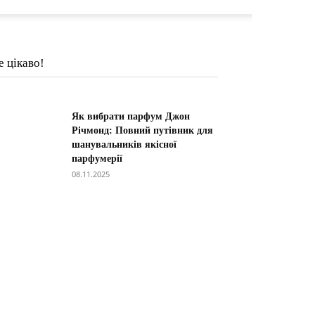
е цікаво!
Як вибрати парфум Джон
Річмонд: Повний путівник для
шанувальників якісної
парфумерії
08.11.2025