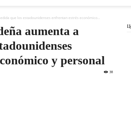
dida que los estadounidenses enfrentan estrés económico...
Ц
deña aumenta a
stadounidenses
económico y personal
38