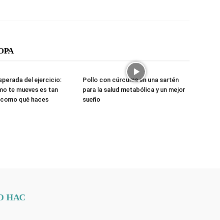
ОРА
sperada del ejercicio:
Pollo con cúrcuma en una sartén
mo te mueves es tan
para la salud metabólica y un mejor
 como qué haces
sueño
О НАС