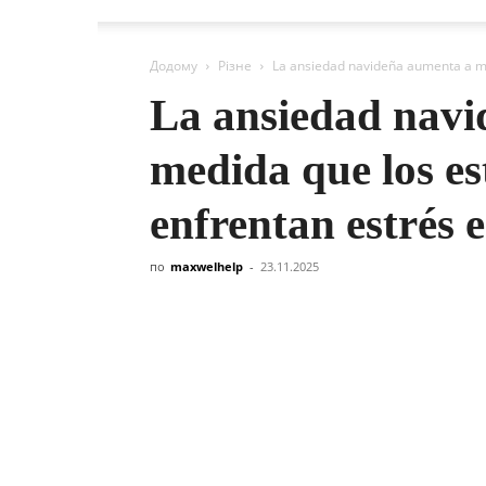
Додому
Різне
La ansiedad navideña aumenta a me
La ansiedad navi
medida que los e
enfrentan estrés 
по
maxwelhelp
-
23.11.2025