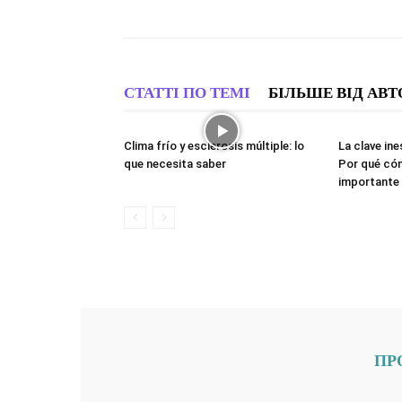
СТАТТІ ПО ТЕМІ
БІЛЬШЕ ВІД АВТ
Clima frío y esclerosis múltiple: lo
La clave ine
que necesita saber
Por qué có
importante
ПР