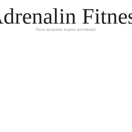
drenalin Fitne
Твоя щоденна норма мотивації