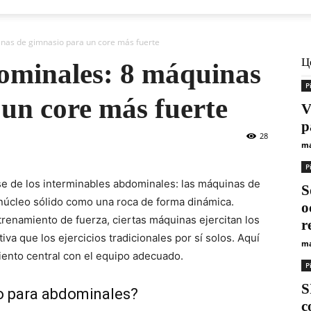
inas de gimnasio para un core más fuerte
Ц
dominales: 8 máquinas
Р
un core más fuerte
V
p
28
ma
Р
e de los interminables abdominales: las máquinas de
S
núcleo sólido como una roca de forma dinámica.
o
renamiento de fuerza, ciertas máquinas ejercitan los
r
 que los ejercicios tradicionales por sí solos. Aquí
ma
nto central con el equipo adecuado.
Р
S
o para abdominales?
c