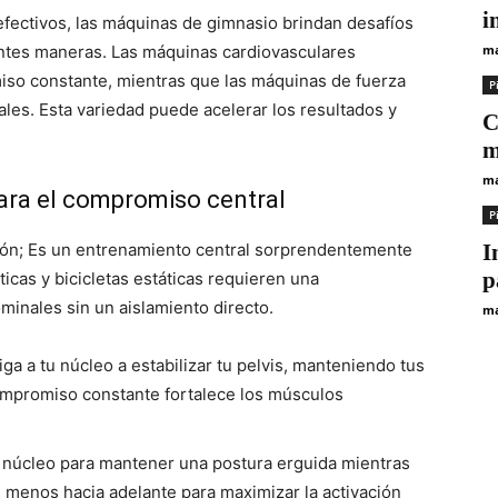
i
efectivos, las máquinas de gimnasio brindan desafíos
entes maneras. Las máquinas cardiovasculares
ma
iso constante, mientras que las máquinas de fuerza
Р
les. Esta variedad puede acelerar los resultados y
C
m
ma
ara el compromiso central
Р
razón; Es un entrenamiento central sorprendentemente
I
p
ticas y bicicletas estáticas requieren una
minales sin un aislamiento directo.
ma
iga a tu núcleo a estabilizar tu pelvis, manteniendo tus
ompromiso constante fortalece los músculos
u núcleo para mantener una postura erguida mientras
e menos hacia adelante para maximizar la activación