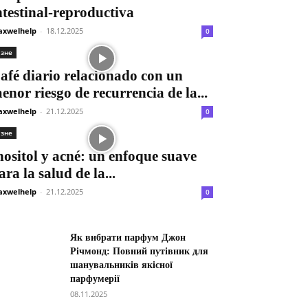
ntestinal-reproductiva
xwelhelp
-
18.12.2025
0
ізне
afé diario relacionado con un
enor riesgo de recurrencia de la...
xwelhelp
-
21.12.2025
0
ізне
nositol y acné: un enfoque suave
ara la salud de la...
xwelhelp
-
21.12.2025
0
Як вибрати парфум Джон
Річмонд: Повний путівник для
шанувальників якісної
парфумерії
08.11.2025