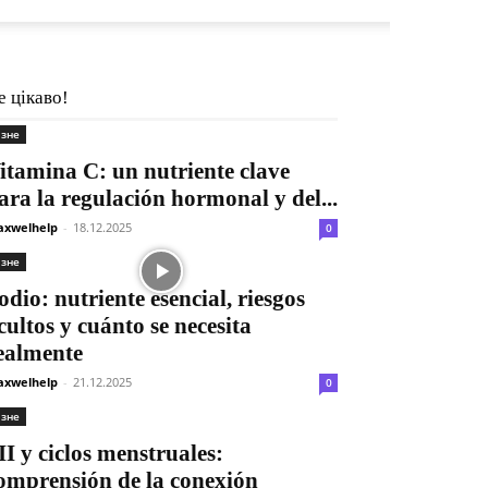
е цікаво!
ізне
itamina C: un nutriente clave
ara la regulación hormonal y del...
xwelhelp
-
18.12.2025
0
ізне
odio: nutriente esencial, riesgos
cultos y cuánto se necesita
ealmente
xwelhelp
-
21.12.2025
0
ізне
II y ciclos menstruales:
omprensión de la conexión