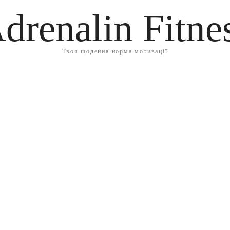
drenalin Fitne
Твоя щоденна норма мотивації