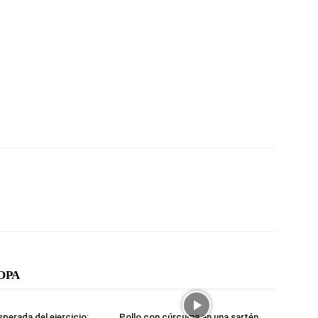
ОРА
sperada del ejercicio:
Pollo con cúrcuma en una sartén