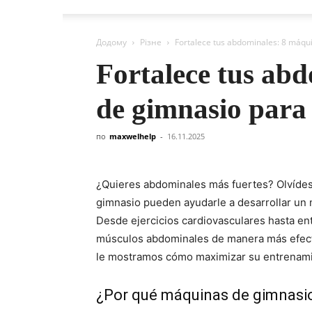
Додому
Різне
Fortalece tus abdominales: 8 máqu
Fortalece tus ab
de gimnasio para 
по
maxwelhelp
-
16.11.2025
¿Quieres abdominales más fuertes? Olvídes
gimnasio pueden ayudarle a desarrollar un 
Desde ejercicios cardiovasculares hasta ent
músculos abdominales de manera más efectiva
le mostramos cómo maximizar su entrenamie
¿Por qué máquinas de gimnasi