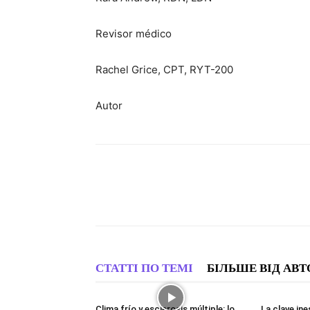
Revisor médico
Rachel Grice, CPT, RYT-200
Autor
СТАТТІ ПО ТЕМІ
БІЛЬШЕ ВІД АВТ
Clima frío y esclerosis múltiple: lo
La clave ine