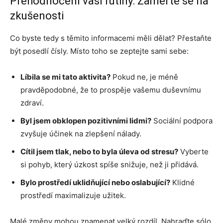
Přehodnocení vaší rutiny: Zaměřte se na
zkušenosti
Co byste tedy s těmito informacemi měli dělat? Přestaňte
být posedlí čísly. Místo toho se zeptejte sami sebe:
Líbila se mi tato aktivita?
Pokud ne, je méně
pravděpodobné, že to prospěje vašemu duševnímu
zdraví.
Byl jsem obklopen pozitivními lidmi?
Sociální podpora
zvyšuje účinek na zlepšení nálady.
Cítil jsem tlak, nebo to byla úleva od stresu?
Vyberte
si pohyb, který úzkost spíše snižuje, než ji přidává.
Bylo prostředí uklidňující nebo oslabující?
Klidné
prostředí maximalizuje užitek.
Malé změny mohou znamenat velký rozdíl. Nahraďte sólo