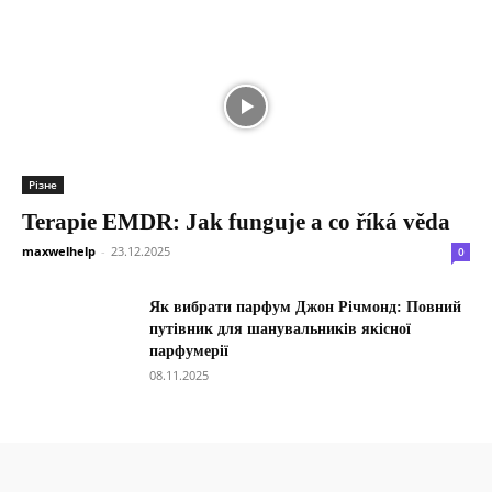
Різне
Terapie EMDR: Jak funguje a co říká věda
maxwelhelp
-
23.12.2025
0
Як вибрати парфум Джон Річмонд: Повний
путівник для шанувальників якісної
парфумерії
08.11.2025