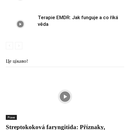
Terapie EMDR: Jak funguje a co říká
věda
Це цікаво!
Різне
Streptokoková faryngitida: Příznaky,