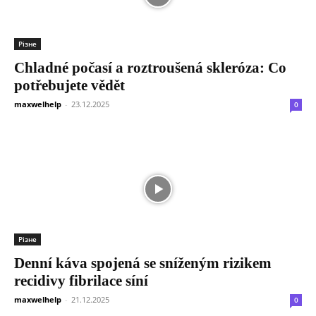
Різне
Chladné počasí a roztroušená skleróza: Co
potřebujete vědět
maxwelhelp
-
23.12.2025
0
Різне
Denní káva spojená se sníženým rizikem
recidivy fibrilace síní
maxwelhelp
-
21.12.2025
0