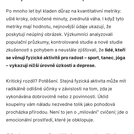
Po mnoho let byl kladen důraz na kvantitativní metriky:
ušlé kroky, odcvičené minuty, zvednutá váha. I když tyto
metriky mají hodnotu, nejnovější údaje ukazují, že
poskytují neúplný obrázek. Výzkumníci analyzovali
populační průzkumy, kontrolované studie a nové studie
zkušenosti
s pohybem a neustále zjišťovali, že
lidé, kteří
se věnují fyzické aktivitě pro radost – sport, tanec, jóga
– vykazují nižší úrovně úzkosti a deprese.
Kritický rozdíl? Potěšení. Stejná fyzická aktivita může mít
radikálně odlišné účinky v závislosti na tom, zda je
vykonávána dobrovolně nebo z povinnosti. Úklid
koupelny vám náladu nezvedne tolik jako pohodová
procházka přírodou. Není to jen o „milování“ cvičení; jde o
emocionální prostředí, které je obklopuje.