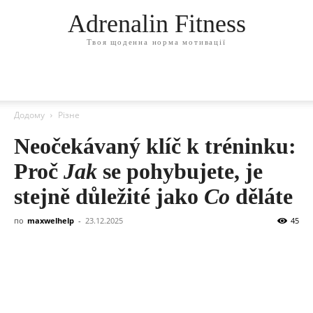
Adrenalin Fitness
Твоя щоденна норма мотивації
Додому
Різне
Neočekávaný klíč k tréninku:
Proč
Jak
se pohybujete, je
stejně důležité jako
Co
děláte
по
maxwelhelp
-
23.12.2025
45