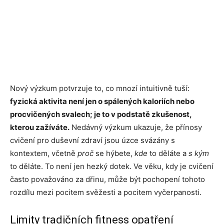
Nový výzkum potvrzuje to, co mnozí intuitivně tuší:
fyzická aktivita není jen o spálených kaloriích nebo
procvičených svalech; je to v podstatě zkušenost,
kterou zažíváte.
Nedávný výzkum ukazuje, že přínosy
cvičení pro duševní zdraví jsou úzce svázány s
kontextem, včetně
proč
se hýbete,
kde
to děláte a
s kým
to děláte. To není jen hezký dotek. Ve věku, kdy je cvičení
často považováno za dřinu, může být pochopení tohoto
rozdílu mezi pocitem svěžesti a pocitem vyčerpanosti.
Limity tradičních fitness opatření