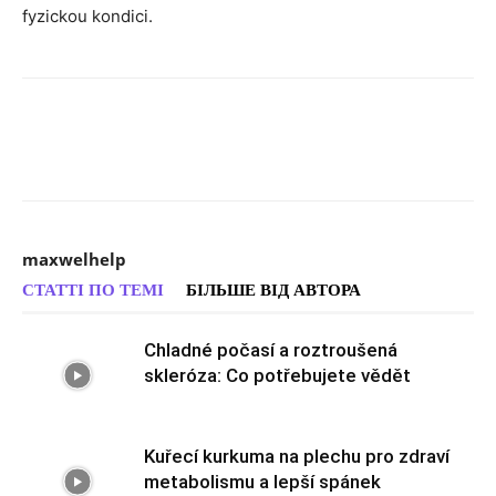
fyzickou kondici.
maxwelhelp
СТАТТІ ПО ТЕМІ
БІЛЬШЕ ВІД АВТОРА
Chladné počasí a roztroušená
skleróza: Co potřebujete vědět
Kuřecí kurkuma na plechu pro zdraví
metabolismu a lepší spánek