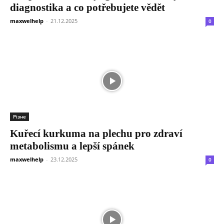
diagnostika a co potřebujete vědět
maxwelhelp
-
21.12.2025
0
Різне
Kuřecí kurkuma na plechu pro zdraví
metabolismu a lepší spánek
maxwelhelp
-
23.12.2025
0