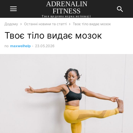
ADRENALIN
FITNESS
Твоя щоденна норма мотивації
Додому
Останні новини та статті
Твоє тіло видає мозок
Твоє тіло видає мозок
по
maxwelhelp
-
23.05.2026