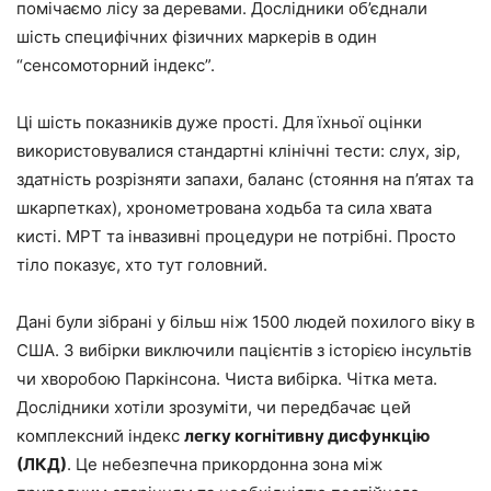
помічаємо лісу за деревами. Дослідники об’єднали
шість специфічних фізичних маркерів в один
“сенсомоторний індекс”.
Ці шість показників дуже прості. Для їхньої оцінки
використовувалися стандартні клінічні тести: слух, зір,
здатність розрізняти запахи, баланс (стояння на п’ятах та
шкарпетках), хронометрована ходьба та сила хвата
кисті. МРТ та інвазивні процедури не потрібні. Просто
тіло показує, хто тут головний.
Дані були зібрані у більш ніж 1500 людей похилого віку в
США. З вибірки виключили пацієнтів з історією інсультів
чи хворобою Паркінсона. Чиста вибірка. Чітка мета.
Дослідники хотіли зрозуміти, чи передбачає цей
комплексний індекс
легку когнітивну дисфункцію
(ЛКД)
. Це небезпечна прикордонна зона між