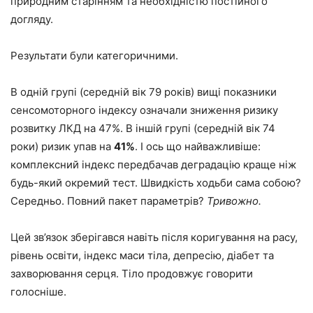
природним старінням та необхідністю постійного
догляду.
Результати були категоричними.
В одній групі (середній вік 79 років) вищі показники
сенсомоторного індексу означали зниження ризику
розвитку ЛКД на 47%. В іншій групі (середній вік 74
роки) ризик упав на
41%
. І ось що найважливіше:
комплексний індекс передбачав деградацію краще ніж
будь-який окремий тест. Швидкість ходьби сама собою?
Середньо. Повний пакет параметрів?
Тривожно.
Цей зв’язок зберігався навіть після коригування на расу,
рівень освіти, індекс маси тіла, депресію, діабет та
захворювання серця. Тіло продовжує говорити
голосніше.