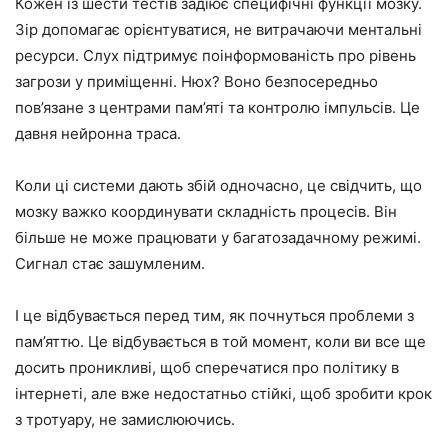
Кожен із шести тестів задіює специфічні функції мозку.
Зір допомагає орієнтуватися, не витрачаючи ментальні
ресурси. Слух підтримує поінформованість про рівень
загрози у приміщенні. Нюх? Воно безпосередньо
пов’язане з центрами пам’яті та контролю імпульсів. Це
давня нейронна траса.
Коли ці системи дають збій одночасно, це свідчить, що
мозку важко координувати складність процесів. Він
більше не може працювати у багатозадачному режимі.
Сигнал стає зашумленим.
І це відбувається перед тим, як почнуться проблеми з
пам’яттю. Це відбувається в той момент, коли ви все ще
досить проникливі, щоб сперечатися про політику в
інтернеті, але вже недостатньо стійкі, щоб зробити крок
з тротуару, не замислюючись.