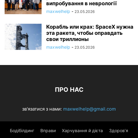
випробування в неврології
maxwelhelp
-
23.05.2026
Корабль или крах: SpaceX нужна
эта ракета, чтобы оправдать
свои триллионы
maxwelhelp
-
23.05.2026
ПРО НАС
зв'язатися з нами:
maxwelhelp@gmail.com
Бодібілдинг
Вправи
Харчування й дієта
Здоров’я