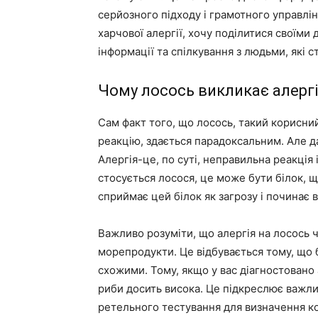
серйозного підходу і грамотного управлін
харчової алергії, хочу поділитися своїм
інформації та спілкування з людьми, які 
Чому лосось викликає алерг
Сам факт того, що лосось, такий корисни
реакцію, здається парадоксальним. Але да
Алергія-це, по суті, неправильна реакці
стосується лосося, це може бути білок, щ
сприймає цей білок як загрозу і починає в
Важливо розуміти, що алергія на лосось ча
морепродукти. Це відбувається тому, що 
схожими. Тому, якщо у вас діагностовано а
риби досить висока. Це підкреслює важли
ретельного тестування для визначення к