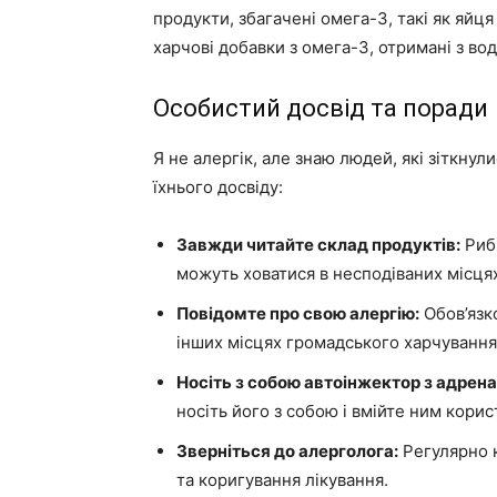
продукти, збагачені омега-3, такі як яй
харчові добавки з омега-3, отримані з в
Особистий досвід та поради
Я не алергік, але знаю людей, які зіткнули
їхнього досвіду:
Завжди читайте склад продуктів:
Рибн
можуть ховатися в несподіваних місця
Повідомте про свою алергію:
Обов’язк
інших місцях громадського харчування
Носіть з собою автоінжектор з адрена
носіть його з собою і вмійте ним корис
Зверніться до алерголога:
Регулярно к
та коригування лікування.