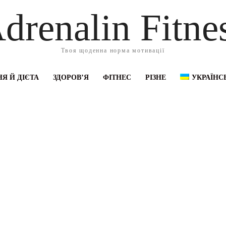
drenalin Fitne
Твоя щоденна норма мотивації
Я Й ДІЄТА
ЗДОРОВ’Я
ФІТНЕС
РІЗНЕ
УКРАЇНС