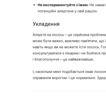
Не експериментуйте з їжею:
Не намага
потенційні алергени у свій раціон.
Укладення
Алергія на лосось – це серйозна проблема
може бути важко, важливо пам’ятати, що 
навіть якщо ви не можете їсти лосось. Го
консультуватися з лікарем і не боятися п
і благополуччя – це найважливіше.
І, наскільки мені подобається смак лосос
справжнім ворогом. І це нормально. Здор