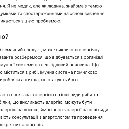
ня. Я не медик, але як людина, знайома з темою
и думками та спостереженнями на основі вивчення
стикаються з цією проблемою.
ію?
й і смачний продукт, може викликати алергічну
вайте розберемося, що відбувається в організмі.
я імунної системи на нешкідливий речовина. Що
о міститься в рибі. Імунна система помилково
иробляти антитіла, які атакують його.
сто пов’язана з алергією на інші види риби та
білки, що викликають алергію, можуть бути
лергію на лосось, ймовірність алергії на інші види
вість консультації з алергологом та проведення
онкретних алергенів.