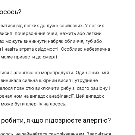
лосось?
ватися від легких до дуже серйозних. У легких
висип, почервоніння очей, нежить або легкий
ах можуть виникнути набряк обличчя, губ або
 і навіть втрата свідомості. Особливо небезпечна
а може привести до смерті.
лися з алергією на морепродукти. Один з них, мій
 виникала сильна шкірний висип і утруднене
елося повністю виключити рибу зі свого раціону і
реналіном на випадок анафілаксії. Цей випадок
може бути алергія на лосось.
о робити, якщо підозрюєте алергію?
лосось, не займайтеся самолікуванням. Зверніться