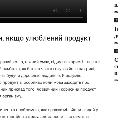
щ
ma
Р
І
д
ти, якщо улюблений продукт
ma
Р
С
равий колір, ніжний смак, відчуття користі – все це
с
пам’ятаю, як батько часто готував його на грилі, і
п
раз, будучи дорослою людиною, Я розумію,
ma
о продуктів, особливо коли мова заходить про
мінний приклад того, як звичний і корисний продукт
 організму.
оширеною проблемою, яка вражає мільйони людей у
е потенційна загроза для здоров’я, що вимагає