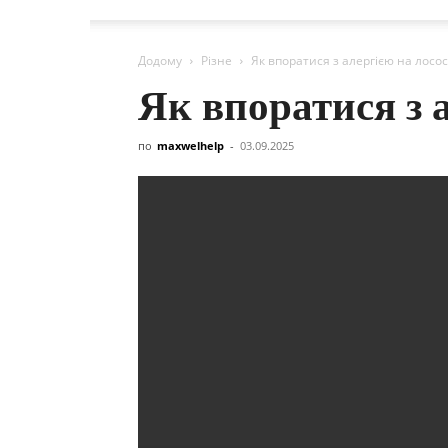
Додому
Різне
Як впоратися з алергією на лосо
Як впоратися з 
по
maxwelhelp
-
03.09.2025