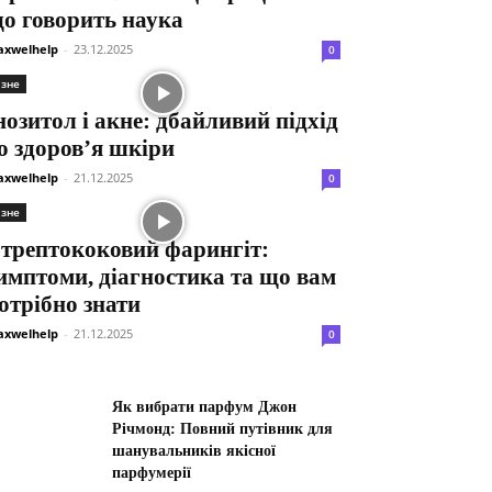
о говорить наука
xwelhelp
-
23.12.2025
0
ізне
нозитол і акне: дбайливий підхід
о здоров’я шкіри
xwelhelp
-
21.12.2025
0
ізне
трептококовий фарингіт:
имптоми, діагностика та що вам
отрібно знати
xwelhelp
-
21.12.2025
0
Як вибрати парфум Джон
Річмонд: Повний путівник для
шанувальників якісної
парфумерії