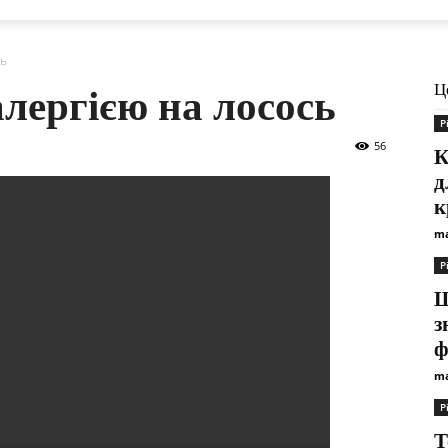
сь
Ц
алергією на лосось
Р
56
К
д
к
ma
Р
Щ
з
ф
ma
Р
Т