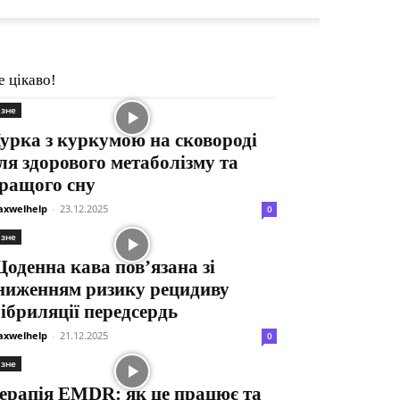
е цікаво!
ізне
урка з куркумою на сковороді
ля здорового метаболізму та
ращого сну
xwelhelp
-
23.12.2025
0
ізне
оденна кава пов’язана зі
ниженням ризику рецидиву
ібриляції передсердь
xwelhelp
-
21.12.2025
0
ізне
ерапія EMDR: як це працює та