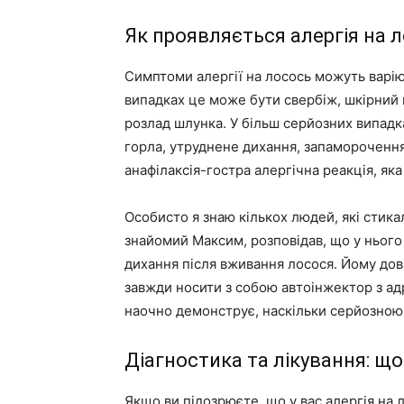
Як проявляється алергія на 
Симптоми алергії на лосось можуть варію
випадках це може бути свербіж, шкірний 
розлад шлунка. У більш серйозних випадк
горла, утруднене дихання, запаморочення
анафілаксія-гостра алергічна реакція, як
Особисто я знаю кількох людей, які стика
знайомий Максим, розповідав, що у нього
дихання після вживання лосося. Йому дов
завжди носити з собою автоінжектор з ад
наочно демонструє, наскільки серйозною 
Діагностика та лікування: щ
Якщо ви підозрюєте, що у вас алергія на 