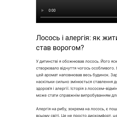
Лосось і алергія: як жи
став ворогом?
У дитинстві я обожнював лосось. Його яск
створювало відчуття чогось особливого. Я 
цей аромат наповнював весь будинок. За
наскільки сильно змінюється ставлення д
здоров’я і алергії. Історія з лососем-від
може стати справжнім випробуванням для
Алергія на рибу, зокрема на лосось, є п
всьому світі. Це не просто дискомфорт, ц