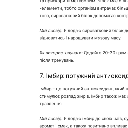
та прискорити метаболізм. Білок має біл
-елементи, тобто організм витрачає більш
того, сироватковий білок допомагає конт
Мій досвід:
Я додаю сироватковий білок до
відновитись і нарощувати м’язову масу.
Як використовувати:
Додайте 20-30 грам с
після тренувань.
7. Імбир: потужний антиоксид
Імбир – це потужний антиоксидант, який 
стимулює розпад жирів. Імбир також має 
травлення.
Мій досвід:
Я додаю імбир до своїх чаїв, с
аромат і смак, а також позитивно впливає 