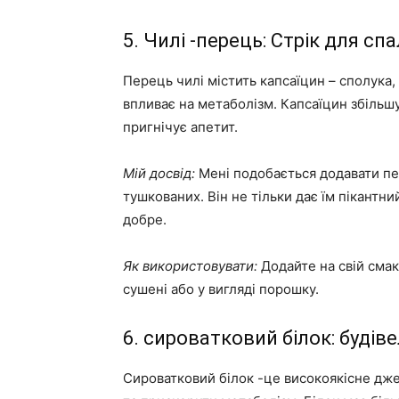
5. Чилі -перець: Стрік для с
Перець чилі містить капсаїцин – сполука, 
впливає на метаболізм. Капсаїцин збільш
пригнічує апетит.
Мій досвід:
Мені подобається додавати пере
тушкованих. Він не тільки дає їм пікантни
добре.
Як використовувати:
Додайте на свій смак
сушені або у вигляді порошку.
6. сироватковий білок: будів
Сироватковий білок -це високоякісне дже