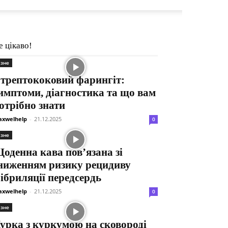
е цікаво!
ізне
трептококовий фарингіт:
имптоми, діагностика та що вам
отрібно знати
xwelhelp
-
21.12.2025
0
ізне
оденна кава пов’язана зі
ниженням ризику рецидиву
ібриляції передсердь
xwelhelp
-
21.12.2025
0
ізне
урка з куркумою на сковороді