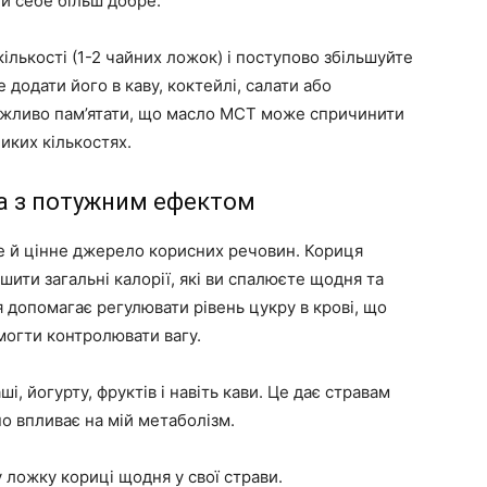
ти себе більш добре.
кількості (1-2 чайних ложок) і поступово збільшуйте
 додати його в каву, коктейлі, салати або
Важливо пам’ятати, що масло MCT може спричинити
иких кількостях.
ва з потужним ефектом
ле й цінне джерело корисних речовин. Кориця
шити загальні калорії, які ви спалюєте щодня та
 допомагає регулювати рівень цукру в крові, що
могти контролювати вагу.
і, йогурту, фруктів і навіть кави. Це дає стравам
о впливає на мій метаболізм.
у ложку кориці щодня у свої страви.