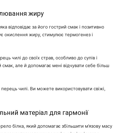
палювання жиру
яка відповідає за його гострий смак і позитивно
ує окислення жиру, стимулює термогенез і
ць чилі до своїх страв, особливо до супів і
й смак, але й допомагає мені відчувати себе більш
 перець чилі. Ви можете використовувати свіжі,
ельний матеріал для гармонії
рело білка, який допомагає збільшити м’язову масу