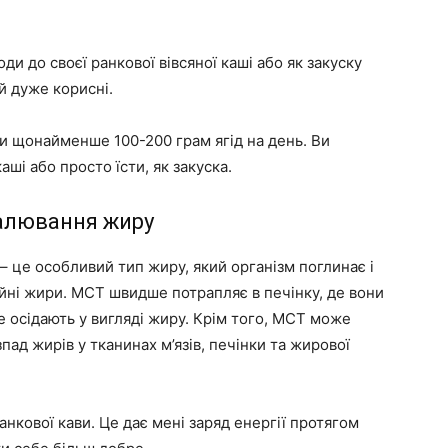
и до своєї ранкової вівсяної каші або як закуску
й дуже корисні.
 щонайменше 100-200 грам ягід на день. Ви
аші або просто їсти, як закуска.
палювання жиру
 це особливий тип жиру, який організм поглинає і
йні жири. MCT швидше потрапляє в печінку, де вони
е осідають у вигляді жиру. Крім того, MCT може
ад жирів у тканинах м’язів, печінки та жирової
анкової кави. Це дає мені заряд енергії протягом