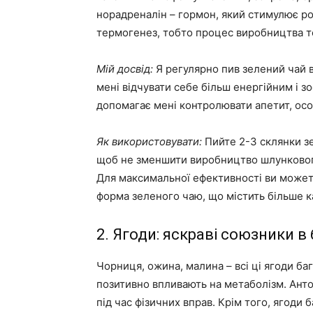
норадреналін – гормон, який стимулює роз
термогенез, тобто процес виробництва те
Мій досвід:
Я регулярно пив зелений чай вж
мені відчувати себе більш енергійним і з
допомагає мені контролювати апетит, осо
Як використовувати:
Пийте 2-3 склянки зе
щоб не зменшити виробництво шлункового
Для максимальної ефективності ви может
форма зеленого чаю, що містить більше ка
2. Ягоди: яскраві союзники в
Чорниця, ожина, малина – всі ці ягоди ба
позитивно впливають на метаболізм. Антоц
під час фізичних вправ. Крім того, ягоди 