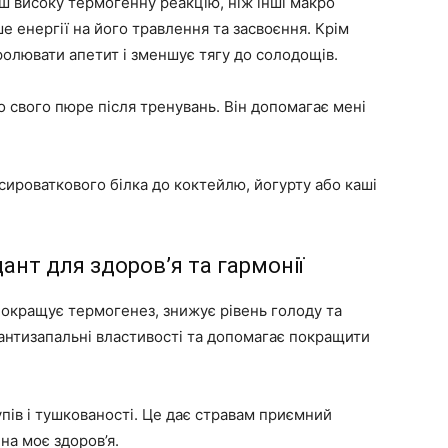
ьш високу термогенну реакцію, ніж інші макро
е енергії на його травлення та засвоєння. Крім
ролювати апетит і зменшує тягу до солодощів.
 свого пюре після тренувань. Він допомагає мені
ироваткового білка до коктейлю, йогурту або каші
ант для здоров’я та гармонії
покращує термогенез, знижує рівень голоду та
антизапальні властивості та допомагає покращити
упів і тушкованості. Це дає стравам приємний
на моє здоров’я.