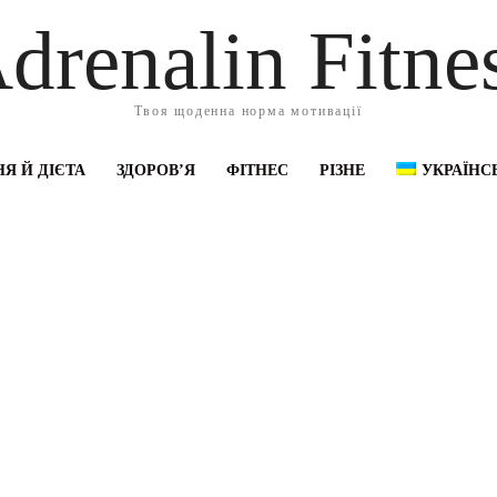
drenalin Fitne
Твоя щоденна норма мотивації
Я Й ДІЄТА
ЗДОРОВ’Я
ФІТНЕС
РІЗНЕ
УКРАЇНС