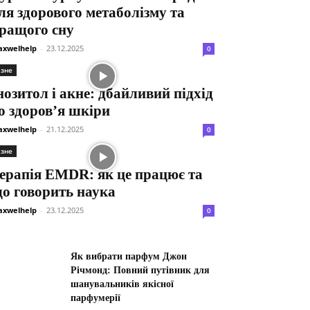
ля здорового метаболізму та
ращого сну
xwelhelp
-
23.12.2025
0
ізне
нозитол і акне: дбайливий підхід
о здоров’я шкіри
xwelhelp
-
21.12.2025
0
ізне
ерапія EMDR: як це працює та
о говорить наука
xwelhelp
-
23.12.2025
0
Як вибрати парфум Джон
Річмонд: Повний путівник для
шанувальників якісної
парфумерії