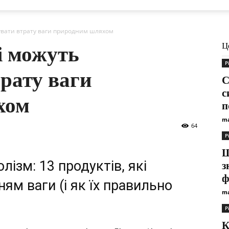
мувати втрату ваги природним шляхом
Ц
і можуть
Р
рату ваги
С
с
хом
п
ma
64
Р
Щ
ізм: 13 продуктів, які
з
ф
м ваги (і як їх правильно
ma
Р
К