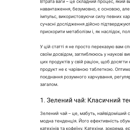
Втрата ваги – це складний процес, який ви
навантаження, безумовно, є основою, ал
імпульс, використовуючи силу певних хар
сучасні дослідження дійсно підтверджую
прискорити метаболізм і, як наслідок, п
У цій статті я не просто переказую вам сп
своїм досвідом, заглиблююсь у наукові в
цих продуктів у свій раціон, щоб досягти
продукт не є чарівною таблеткою. Оптим
поєднання розумного харчування, регуля
загалом.
1. Зелений чай: Класичний т
Зелений чай – це, мабуть, найвідоміший с
модна тенденція. Його ефективність обум
катехінів та кофеїну. Катехіни, зокрема, 