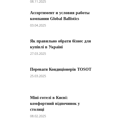
08.11.2025
Ассортимент и условия работы
компании Global Ballistics
03.04.2025
Як правильно обрати бізнес для
купівлі в Україні
27.03.2025
Переваги Кондиціонерів TOSOT
25.03.2025
Міні-готелі в Києві:
комфортний відпочинок у
столиці
08.02.2025