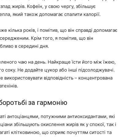
пад жирів. Кофеїн, у свою чергу, збільшує
пла, який також допомагає спалити калорії.
е кілька років, і помітив, що він справді допомагає
осередженим. Крім того, я помітив, що він
бливо в середині дня.
леного чаю на день. Найкраще їсти його між їжею,
 соку. Не додайте цукор або інші підсолоджувачі.
е використовувати відповідність – концентрована
техінів.
 боротьбі за гармонію
гаті антоціанцями, потужними антиоксидантами, які
іани збільшують окислення жирів як у спокої, так і
багаті клітковиною, що сприяє почуттям ситості та