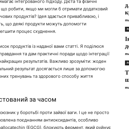
магає інтегрованого підходу. Дієта та фізичні
д
е що робити, якщо ми могли б отримати додатковий
к
чових продуктів? Ідея здається привабливою, і
ma
ть, що деякі продукти можуть допомогти
Р
олегшити процес схуднення.
І
д
исок продуктів із наданої вами статті. Я поділюся
иправдання та дам практичні поради щодо інтеграції
ma
 найкращих результатів. Важливо зрозуміти: жоден
Р
альний результат досягається лише за допомогою
Т
рних тренувань та здорового способу життя
щ
ma
естований за часом
оюзник у боротьбі проти зайвої ваги. І це не просто
овлена ​​поєднанням антиоксидантів, особливо
epallocatechin (EGCG), блокують фермент, який руйнує