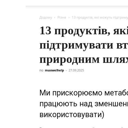
Додому
Різне
13 продуктів, які можуть підтри
13 продуктів, як
підтримувати вт
природним шля
по
maxwelhelp
-
27.09.2025
Ми прискорюємо метабол
працюють над зменшення
використовувати)