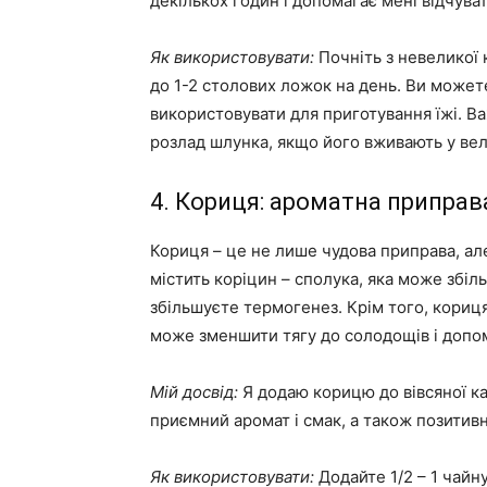
декількох годин і допомагає мені відчува
Як використовувати:
Почніть з невеликої 
до 1-2 столових ложок на день. Ви можете
використовувати для приготування їжі. 
розлад шлунка, якщо його вживають у вел
4. Кориця: ароматна припра
Кориця – це не лише чудова приправа, а
містить коріцин – сполука, яка може збіль
збільшуєте термогенез. Крім того, кориця
може зменшити тягу до солодощів і допо
Мій досвід:
Я додаю корицю до вівсяної каш
приємний аромат і смак, а також позитивн
Як використовувати:
Додайте 1/2 – 1 чайн