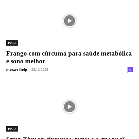
Різне
Frango com cúrcuma para saúde metabólica
e sono melhor
maxwelhelp
-
23.12.2025
0
Різне