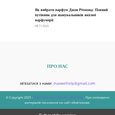
Як вибрати парфум Джон Річмонд: Повний
путівник для шанувальників якісної
парфумерії
08.11.2025
ПРО НАС
зв'язатися з нами:
maxwelhelp@gmail.com
© Copyright 2025 -
https://adrenalin-fitness.com.ua/pt
- При копіюванні
матеріалів посилання на сайт обов'язкове.