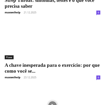
Strep Throat: sintomas, testes e o que você
precisa saber
maxwelhelp
-
21.12.2025
0
Різне
A chave inesperada para o exercício: por que
como você se...
maxwelhelp
-
23.12.2025
0