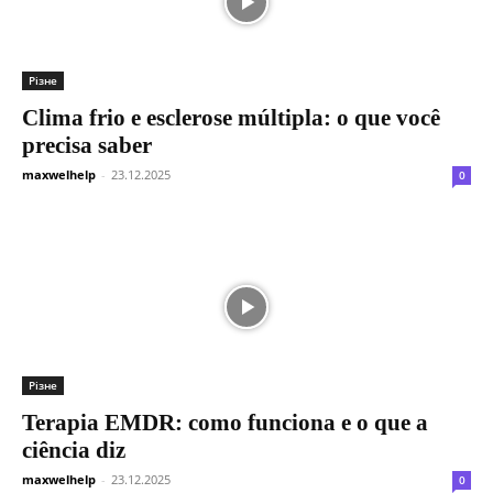
Різне
Clima frio e esclerose múltipla: o que você
precisa saber
maxwelhelp
-
23.12.2025
0
Різне
Terapia EMDR: como funciona e o que a
ciência diz
maxwelhelp
-
23.12.2025
0