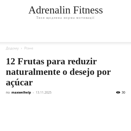
Adrenalin Fitness
Твоя щоденна норма мотивації
Додому
Різне
12 Frutas para reduzir
naturalmente o desejo por
açúcar
по
maxwelhelp
-
13.11.2025
30