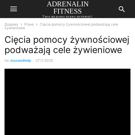
ADRENALIN
FITNESS
Твоя щоденна норма мотивації
Додому
Різне
Cięcia pomocy żywnościowej podważają cele
żywieniowe
Cięcia pomocy żywnościowej
podważają cele żywieniowe
по
maxwelhelp
-
27.11.2025