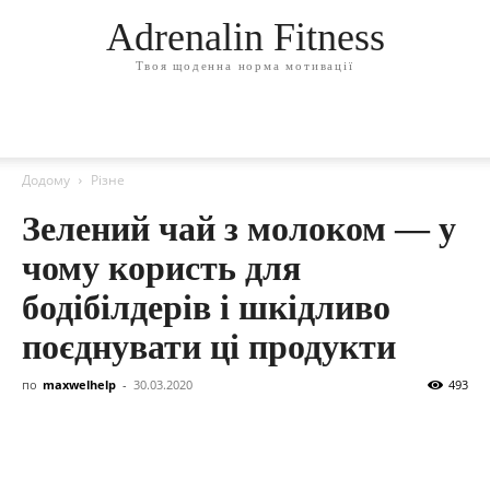
Adrenalin Fitness
Твоя щоденна норма мотивації
Додому
Різне
Зелений чай з молоком — у
чому користь для
бодібілдерів і шкідливо
поєднувати ці продукти
по
maxwelhelp
-
30.03.2020
493