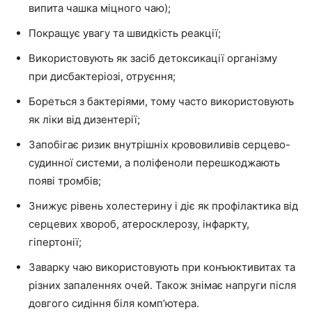
випита чашка міцного чаю);
Покращує увагу та швидкість реакції;
Використовують як засіб детоксикації організму
при дисбактеріозі, отруєння;
Бореться з бактеріями, тому часто використовують
як ліки від дизентерії;
Запобігає ризик внутрішніх крововиливів серцево-
судинної системи, а поліфеноли перешкоджають
появі тромбів;
Знижує рівень холестерину і діє як профілактика від
серцевих хвороб, атеросклерозу, інфаркту,
гіпертонії;
Заварку чаю використовують при конъюктивитах та
різних запаленнях очей. Також знімає напруги після
довгого сидіння біля комп’ютера.