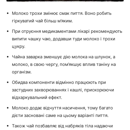
Молоко трохи змінює смак пиття. Воно робить
гіркуватий чай більш м’яким.
При отруєння медикаментами лікарі рекомендують
випити чашку чаю, додавши туди молоко і трохи
цукру.
Чайна заварка зменшує дію молока на шлунок, а
молоко, в свою чергу, пом’якшує вплив таніну на
організм.
Обидва компоненти відмінно працюють при
застудних захворюваннях і кашлі, прискорюючи
відхаркувальний ефект.
Молоко додає відчуття насичення, тому багато
дієти засновані саме на цьому варіанті пиття.
Також чай позбавляє від набряків тіла надаючи