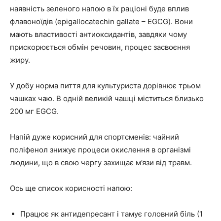
наявність зеленого напою в їх раціоні буде вплив
флавоноїдів (epigallocatechin gallate – EGCG). Вони
мають властивості антиоксидантів, завдяки чому
прискорюється обмін речовин, процес засвоєння
жиру.
У добу норма пиття для культуриста дорівнює трьом
чашках чаю. В одній великій чашці міститься близько
200 мг EGCG.
Напій дуже корисний для спортсменів: чайний
поліфенол знижує процеси окислення в організмі
людини, що в свою чергу захищає м’язи від травм.
Ось ще список корисності напою:
Працює як антидепресант і тамує головний біль (1