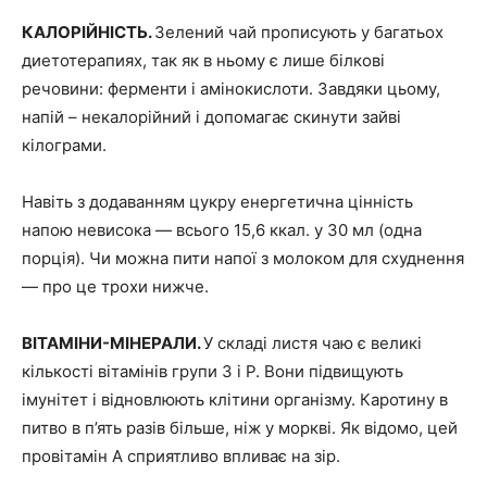
КАЛОРІЙНІСТЬ.
Зелений чай прописують у багатьох
диетотерапиях, так як в ньому є лише білкові
речовини: ферменти і амінокислоти. Завдяки цьому,
напій – некалорійний і допомагає скинути зайві
кілограми.
Навіть з додаванням цукру енергетична цінність
напою невисока — всього 15,6 ккал. у 30 мл (одна
порція). Чи можна пити напої з молоком для схуднення
— про це трохи нижче.
ВІТАМІНИ-МІНЕРАЛИ.
У складі листя чаю є великі
кількості вітамінів групи З і Р. Вони підвищують
імунітет і відновлюють клітини організму. Каротину в
питво в п’ять разів більше, ніж у моркві. Як відомо, цей
провітамін А сприятливо впливає на зір.