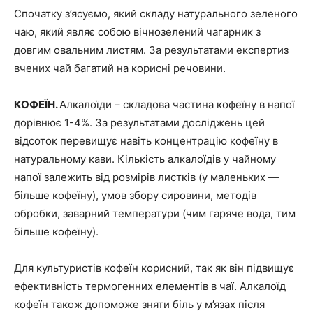
Спочатку з’ясуємо, який складу натурального зеленого
чаю, який являє собою вічнозелений чагарник з
довгим овальним листям. За результатами експертиз
вчених чай багатий на корисні речовини.
КОФЕЇН.
Алкалоїди – складова частина кофеїну в напої
дорівнює 1-4%. За результатами досліджень цей
відсоток перевищує навіть концентрацію кофеїну в
натуральному кави. Кількість алкалоїдів у чайному
напої залежить від розмірів листків (у маленьких —
більше кофеїну), умов збору сировини, методів
обробки, заварний температури (чим гаряче вода, тим
більше кофеїну).
Для культуристів кофеїн корисний, так як він підвищує
ефективність термогенних елементів в чаї. Алкалоїд
кофеїн також допоможе зняти біль у м’язах після