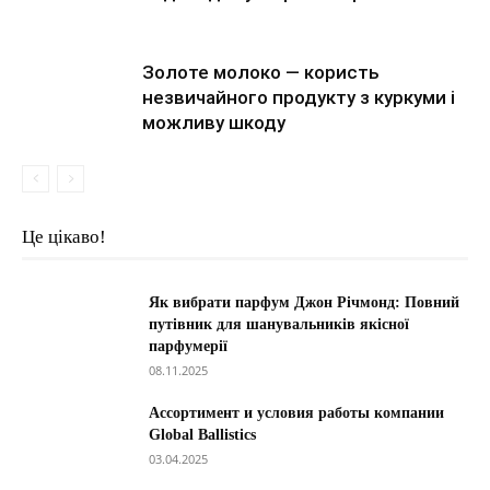
Золоте молоко — користь
незвичайного продукту з куркуми і
можливу шкоду
Це цікаво!
Як вибрати парфум Джон Річмонд: Повний
путівник для шанувальників якісної
парфумерії
08.11.2025
Ассортимент и условия работы компании
Global Ballistics
03.04.2025