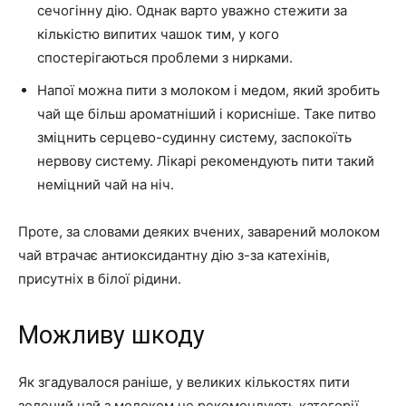
сечогінну дію. Однак варто уважно стежити за
кількістю випитих чашок тим, у кого
спостерігаються проблеми з нирками.
Напої можна пити з молоком і медом, який зробить
чай ще більш ароматніший і корисніше. Таке питво
зміцнить серцево-судинну систему, заспокоїть
нервову систему. Лікарі рекомендують пити такий
неміцний чай на ніч.
Проте, за словами деяких вчених, заварений молоком
чай втрачає антиоксидантну дію з-за катехінів,
присутніх в білої рідини.
Можливу шкоду
Як згадувалося раніше, у великих кількостях пити
зелений чай з молоком не рекомендують категорії