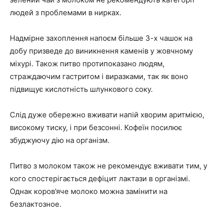
людей з проблемами в нирках.
Надмірне захоплення напоєм більше 3-х чашок на
добу призведе до виникнення каменів у жовчному
міхурі. Також питво протипоказано людям,
страждаючим гастритом і виразками, так як воно
підвищує кислотність шлункового соку.
Слід дуже обережно вживати напій хворим аритмією,
високому тиску, і при безсонні. Кофеїн посилює
збуджуючу дію на організм.
Питво з молоком також не рекомендує вживати тим, у
кого спостерігається дефіцит лактази в організмі.
Однак коров’яче молоко можна замінити на
безлактозное.