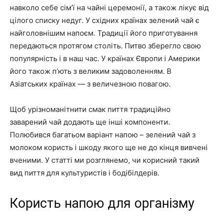
навколо себе сім’ї на чайні церемонії, а також лікує від
цілого списку недуг. У східних країнах зелений чай є
найголовнішим напоєм. Традиції його приготування
передаються протягом століть. Питво зберегло свою
популярність і в наш час. У країнах Європи і Америки
його також п’ють з великим задоволенням. В
Азіатських країнах — з величезною повагою.
Щоб урізноманітнити смак пиття традиційно
заварений чай додають ще інші компоненти.
Полюбився багатьом варіант напою – зелений чай з
молоком користь і шкоду якого ще не до кінця вивчені
вченими. У статті ми розглянемо, чи корисний такий
вид пиття для культуристів і бодібілдерів.
Користь напою для організму