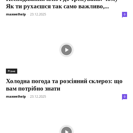
Як ти рухаєшся так само важливо,...
maxwelhelp
-
23.12.2025
0
Різне
Холодна погода та розсіяний склероз: що
вам потрібно знати
maxwelhelp
-
23.12.2025
0