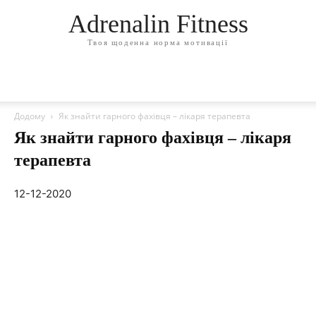
Adrenalin Fitness
Твоя щоденна норма мотивації
Додому
Як знайти гарного фахівця – лікаря терапевта
Як знайти гарного фахівця – лікаря
терапевта
12-12-2020