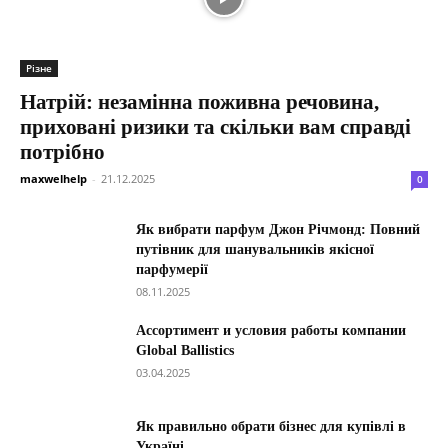
Різне
Натрій: незамінна поживна речовина,
приховані ризики та скільки вам справді
потрібно
maxwelhelp
-
21.12.2025
0
Як вибрати парфум Джон Річмонд: Повний
путівник для шанувальників якісної
парфумерії
08.11.2025
Ассортимент и условия работы компании
Global Ballistics
03.04.2025
Як правильно обрати бізнес для купівлі в
Україні