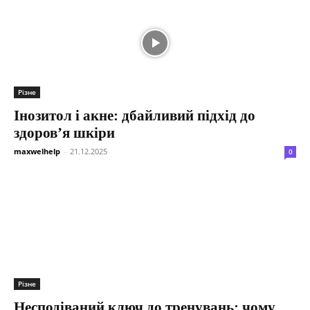
Різне
Інозитол і акне: дбайливий підхід до
здоров’я шкіри
maxwelhelp
-
21.12.2025
0
Різне
Несподіваний ключ до тренувань: чому