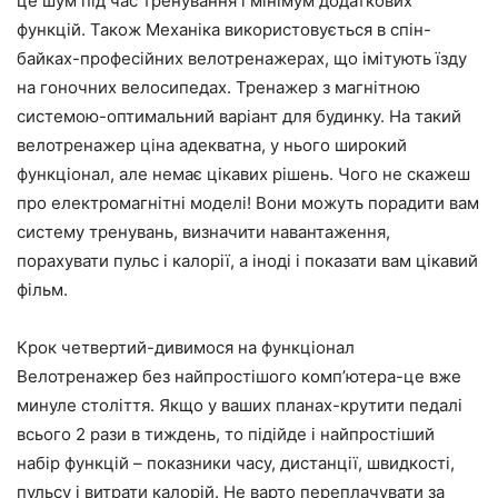
це шум під час тренування і мінімум додаткових
функцій. Також Механіка використовується в спін-
байках-професійних велотренажерах, що імітують їзду
на гоночних велосипедах. Тренажер з магнітною
системою-оптимальний варіант для будинку. На такий
велотренажер ціна адекватна, у нього широкий
функціонал, але немає цікавих рішень. Чого не скажеш
про електромагнітні моделі! Вони можуть порадити вам
систему тренувань, визначити навантаження,
порахувати пульс і калорії, а іноді і показати вам цікавий
фільм.
Крок четвертий-дивимося на функціонал
Велотренажер без найпростішого комп’ютера-це вже
минуле століття. Якщо у ваших планах-крутити педалі
всього 2 рази в тиждень, то підійде і найпростіший
набір функцій – показники часу, дистанції, швидкості,
пульсу і витрати калорій. Не варто переплачувати за