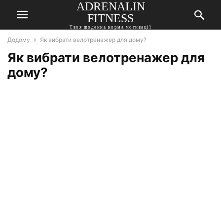
ADRENALIN
FITNESS
Твоя щоденна норма мотивації
Додому
Як вибрати велотренажер для дому?
Як вибрати велотренажер для
дому?