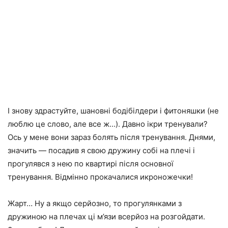
І знову здрастуйте, шановні бодібілдери і фитоняшки (не
люблю це слово, але все ж…). Давно ікри тренували?
Ось у мене вони зараз болять після тренування. Днями,
значить — посадив я свою дружину собі на плечі і
прогулявся з нею по квартирі після основної
тренування. Відмінно прокачалися икроножечки!
Жарт… Ну а якщо серйозно, то прогулянками з
дружиною на плечах ці м’язи всерйоз на розгойдати.