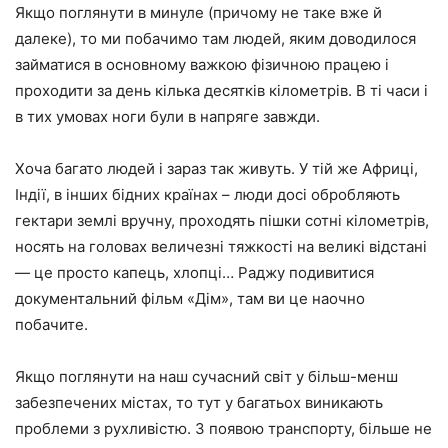
Якщо поглянути в минуле (причому не таке вже й
далеке), то ми побачимо там людей, яким доводилося
займатися в основному важкою фізичною працею і
проходити за день кілька десятків кілометрів. В ті часи і
в тих умовах ноги були в напряге завжди.
Хоча багато людей і зараз так живуть. У тій же Африці,
Індії, в інших бідних країнах – люди досі обробляють
гектари землі вручну, проходять пішки сотні кілометрів,
носять на головах величезні тяжкості на великі відстані
— це просто капець, хлопці… Раджу подивитися
документальний фільм «Дім», там ви це наочно
побачите.
Якщо поглянути на наш сучасний світ у більш-менш
забезпечених містах, то тут у багатьох виникають
проблеми з рухливістю. З появою транспорту, більше не