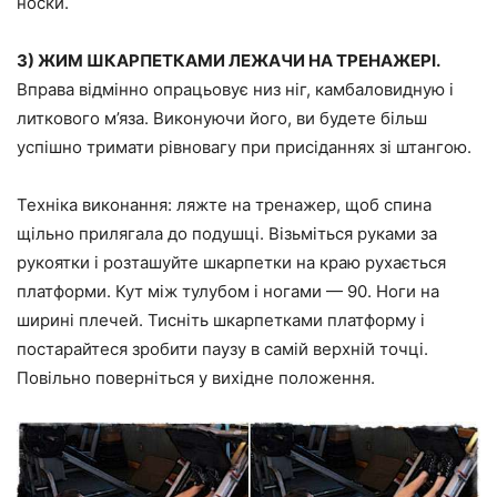
носки.
3) ЖИМ ШКАРПЕТКАМИ ЛЕЖАЧИ НА ТРЕНАЖЕРІ.
Вправа відмінно опрацьовує низ ніг, камбаловидную і
литкового м’яза. Виконуючи його, ви будете більш
успішно тримати рівновагу при присіданнях зі штангою.
Техніка виконання:
ляжте на тренажер, щоб спина
щільно прилягала до подушці. Візьміться руками за
рукоятки і розташуйте шкарпетки на краю рухається
платформи. Кут між тулубом і ногами — 90. Ноги на
ширині плечей. Тисніть шкарпетками платформу і
постарайтеся зробити паузу в самій верхній точці.
Повільно поверніться у вихідне положення.