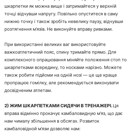
шкарпетки як можна вище і затримайтеся у верхній
точці відчувши напругу. Повільно опуститеся в саму
нижню точку і також зробіть невелику паузу, відчувши
розтягнення м’язів. Не виконуйте вправу ривками.
При використанні великих ваг використовуйте
важкоатлетичний пояс, спину тримайте прямо. Для
комплексного опрацювання міняйте положення стоп то
шкарпетками всередину, то носками нарізно. Можете
також робити підйоми на одній нозі — це ще краще
пропрацює гомілку, але рекомендується виконувати
досвідченим атлетам.
2) ЖИМ ШКАРПЕТКАМИ СИДЯЧИ В ТРЕНАЖЕРІ.
Ця
вправа відмінно прокачує камбаловидную м’яз, що дає
нам чималу збільшення в обсягах. Розвиток
камбаловідной м’язи дозволяє нам: