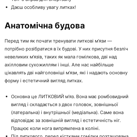
Даєш особливу увагу литках!
Анатомічна будова
Перед тим як почати тренувати литкові м’язи —
потрібно розібратися в їх будові. У них присутня безліч
невеликих м’язів, таких як мала гомілкова, дві над
ахілловим сухожиллям і інші. Але нас найбільше
цікавлять дві найголовніші м’язи, які і надають основну
форму і естетичний вигляд литках.
Основна це
ЛИТКОВИЙ
м’яз. Вона має ромбовидний
вигляд і складається з двох головок, зовнішньої
(латеральна) і внутрішньої (медіальна). Саме вона
відповідає за зовнішній вигляд і естетичність ніг.
Працює коли нога випрямлена в коліні.
Під литкового, перед кістками гомілки розташована