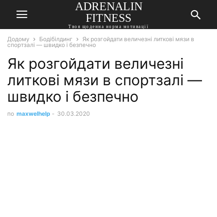
ADRENALIN
FITNESS
Твоя щоденна норма мотивації
Додому
Бодібілдинг
Як розгойдати величезні литкові мязи в
спортзалі — швидко і безпечно
Як розгойдати величезні
литкові мязи в спортзалі —
швидко і безпечно
по
maxwelhelp
-
30.03.2020