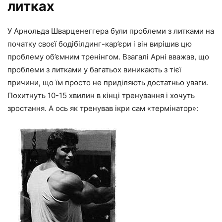
литках
У Арнольда Шварценеггера були проблеми з литками на
початку своєї бодібілдинг-кар’єри і він вирішив цю
проблему об’ємним тренінгом. Взагалі Арні вважав, що
проблеми з литками у багатьох виникають з тієї
причини, що їм просто не приділяють достатньо уваги.
Похитнуть 10-15 хвилин в кінці тренування і хочуть
зростання. А ось як тренував ікри сам «термінатор»: