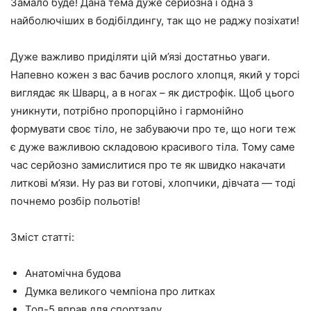
Замало буде! Дана тема дуже серйозна і одна з
найболючіших в бодібілдингу, так що не раджу позіхати!
Дуже важливо приділяти цій м’язі достатньо уваги.
Напевно кожен з вас бачив рослого хлопця, який у торсі
виглядає як Шварц, а в ногах – як дистрофік. Щоб цього
уникнути, потрібно пропорційно і гармонійно
формувати своє тіло, не забуваючи про те, що ноги теж
є дуже важливою складовою красивого тіла. Тому саме
час серйозно замислитися про те як швидко накачати
литкові м’язи. Ну раз ви готові, хлопчики, дівчата — тоді
почнемо розбір польотів!
Зміст статті:
Анатомічна будова
Думка великого чемпіона про литках
Топ-5 вправ для спортзалу