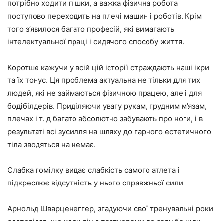
потрібно ходити пішки, а важка фізична робота
поступово переходить на плечі машин і роботів. Крім
того з’явилося багато професій, які вимагають
інтелектуальної праці і сидячого способу життя.
Коротше кажучи у всій цій історії страждають наші ікри
та їх тонус. Ця проблема актуальна не тільки для тих
людей, які не займаються фізичною працею, але і для
бодібілдерів. Приділяючи увагу рукам, грудним м’язам,
плечах і т. д багато абсолютно забувають про ноги, і в
результаті всі зусилля на шляху до гарного естетичного
тіла зводяться на немає.
Слабка гомілку видає слабкість самого атлета і
підкреслює відсутність у нього справжньої сили.
Арнольд Шварценеггер, згадуючи свої тренувальні роки