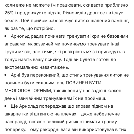
коли вже не можете їм працювати, скидаєте приблизно
25% і продовжуєте підхід. Різновидів дроп-сетів існує
безліч. Цей прийом забезпечує литках шалений пампінг,
як раз те, що потрібно.
Арнольд радив починати тренувати ікри не базовими
вправами, як зазвичай ми починаємо тренувати інші
групи м’язів, але тими, які розігріють м’яз і приведуть в
тонус навіть вашу психіку. Тоді ви будете готові до
екстремальних навантажень.
Арні був переконаний, що стиль тренування литок не
повинен бути силовим, але
ПОВИНЕН БУТИ
МНОГОПОВТОРНЫМ,
так як вони у нас задіяні кожен
день і звичайним тренуванням їх не проймеш.
Ще Арнольд попереджав що вправа підйом на
шкарпетки зі штангою на плечах – дуже небезпечне
насправді, так як є великий ризик отримати травму
попереку. Тому рекордні ваги він використовував в тих