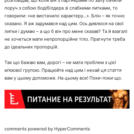
розповідав, що коли він з партнерами по залу бачили
поруч з собою бодібілдера зі слабкими литками, то
говорили: «не вистачило характеру…». Блін – як точно
сказано. Я аж задумався над цим. Ось дивлюся на свої
литки і думаю – а що б він про мене сказав? Та й взагалі
не хочеться мати непропорційне тіло. Прагнути треба
до ідеальних пропорцій.
Так що бажаю вам, дорогі – не мати проблем з цієї
м’язової групою. Працюйте над цим і нехай ця стаття
вам у цьому допоможе. На цьому все! Поки-поки що.
comments powered by HyperComments