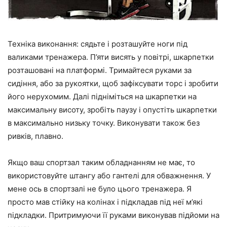
Техніка виконання:
сядьте і розташуйте ноги під
валиками тренажера. П’яти висять у повітрі, шкарпетки
розташовані на платформі. Тримайтеся руками за
сидіння, або за рукоятки, щоб зафіксувати торс і зробити
його нерухомим. Далі підніміться на шкарпетки на
максимальну висоту, зробіть паузу і опустіть шкарпетки
в максимально низьку точку. Виконувати також без
ривків, плавно.
Якщо ваш спортзал таким обладнанням не має, то
використовуйте штангу або гантелі для обважнення. У
мене ось в спортзалі не було цього тренажера. Я
просто мав стійку на колінах і підкладав під неї м’які
підкладки. Притримуючи її руками виконував підйоми на