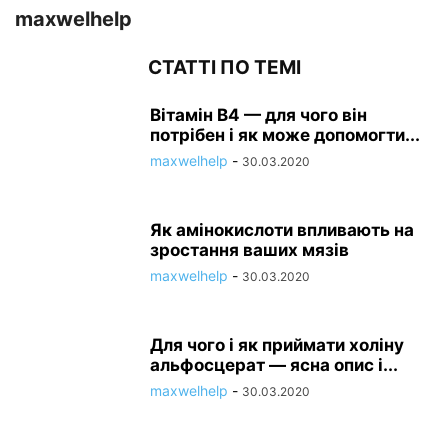
maxwelhelp
СТАТТІ ПО ТЕМІ
Вітамін В4 — для чого він
потрібен і як може допомогти...
maxwelhelp
-
30.03.2020
Як амінокислоти впливають на
зростання ваших мязів
maxwelhelp
-
30.03.2020
Для чого і як приймати холіну
альфосцерат — ясна опис і...
maxwelhelp
-
30.03.2020