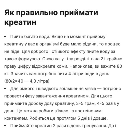
Як правильно приймати
креатин
Пийте багато води.
Якщо на момент прийому
креатину у вас в організмі буде мало рідини, то процес
не піде. Для доброго і стійкого ефекту пийте воду за
такою формулою. Свою вагу тіла розділіть на 2 і крайню
праву цифру відокремте коми. Наприклад, ви важите 80
кг. Значить вам потрібно пити 4 літри води в день
(80/2=40 — 4,0 літра).
Для різкого і швидкого збільшення м’язів — потрібно
провести фазу завантаження креатином.
Для цього
приймайте добову дозу креатину, 3-5 грам, 4-5 разів у
день. Це можна робити з їжею і з протеїновим
коктейлем. Робиться це протягом 5 днів і довше.
Приймайте креатин 2 рази в день тренування.
До і