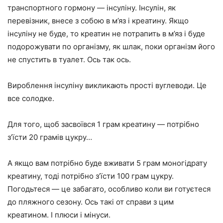
транспортного гормону — інсуліну. Інсулін, як
перевізник, внесе з собою в м’яз і креатину. Якщо
інсуліну не буде, то креатин не потрапить в м’яз і буде
подорожувати по організму, як шлак, поки організм його
не спустить в туалет. Ось так ось.
Вироблення інсуліну викликають прості вуглеводи. Це
все солодке.
Для того, щоб засвоївся 1 грам креатину — потрібно
з’їсти 20 грамів цукру…
А якщо вам потрібно буде вживати 5 грам моногідрату
креатину, тоді потрібно з’їсти 100 грам цукру.
Погодьтеся — це забагато, особливо коли ви готуєтеся
до пляжного сезону. Ось такі от справи з цим
креатином. І плюси і мінуси.