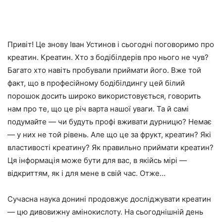
Привіт! Це знову Іван Устинов і сьогодні поговоримо про
креатин. Креатин. Хто з бодібілдерів про нього не чув?
Багато хто навіть пробували приймати його. Вже той
факт, що в професійному бодібілдингу цей білий
порошок досить широко використовується, говорить
нам про те, що це річ варта нашої уваги. Та й самі
подумайте — чи будуть профі вживати дурницю? Немає
— у них не той рівень.
Але що це за фрукт, креатин? Які
властивості креатину? Як правильно приймати креатин?
Ця інформація може бути для вас, в якійсь мірі —
відкриттям, як і для мене в свій час. Отже…
Сучасна наука донині продовжує досліджувати креатин
— цю дивовижну амінокислоту. На сьогоднішній день