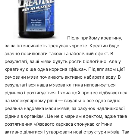
Після прийому креатину,
ваша інтенсивність тренувань зросте. Креатин буде
значно посилювати також і анаболічний ефект. В
результаті, ваші м’язи будуть рости біологічно. Але у
креатину є ще одна корисна «фішка». Під впливом цієї
речовини м’язи починають активно набирати воду. В
результаті вся наша м’язова клітина наповнюється
рідиною і розтягується. І хоча цей процес відбувається
на молекулярному рівні — візуально все одно видно
реальна надбавка маси м’язів, за рахунок надлишкової
рідини в організмі. Це не є марним ефектом, адже таке
розтягнення м’язового каркаса спонукає клітини
активно ділитися і утворювати нові структури м’язів. Так