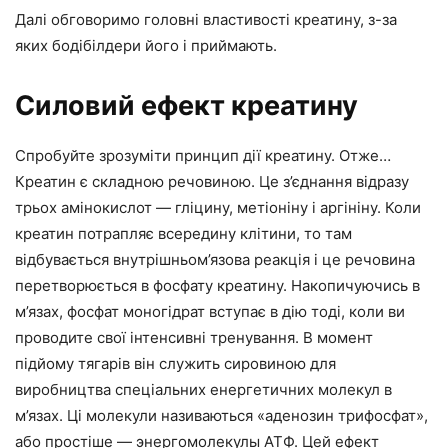
Далі обговоримо головні властивості креатину, з-за
яких бодібілдери його і приймають.
Силовий ефект креатину
Спробуйте зрозуміти принцип дії креатину. Отже…
Креатин є складною речовиною. Це з’єднання відразу
трьох амінокислот — гліцину, метіоніну і аргініну. Коли
креатин потрапляє всередину клітини, то там
відбувається внутрішньом’язова реакція і це речовина
перетворюється в фосфату креатину. Накопичуючись в
м’язах, фосфат моногідрат вступає в дію тоді, коли ви
проводите свої інтенсивні тренування. В момент
підйому тягарів він служить сировиною для
виробництва спеціальних енергетичних молекул в
м’язах. Ці молекули називаються «аденозин трифосфат»,
або простіше — энергомолекулы АТФ. Цей ефект