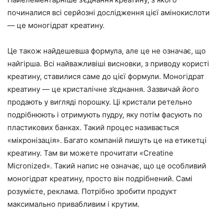
починалися всі серйозні дослідження цієї амінокислоти
— це моногідрат креатину.
Це також найдешевша формула, але це не означає, що
найгірша. Всі найважливіші висновки, з приводу користі
креатину, ставилися саме до цієї формули. Моногідрат
креатину — це кристалічне з’єднання. Зазвичай його
продають у вигляді порошку. Ці кристали ретельно
подрібнюють і отримують пудру, яку потім фасують по
пластикових банках. Такий процес називається
«мікронізація». Багато компаній пишуть це на етикетці
креатину. Там ви можете прочитати «Creatine
Micronized». Такий напис не означає, що це особливий
моногідрат креатину, просто він подрібнений. Самі
розумієте, реклама. Потрібно зробити продукт
максимально привабливим і крутим.