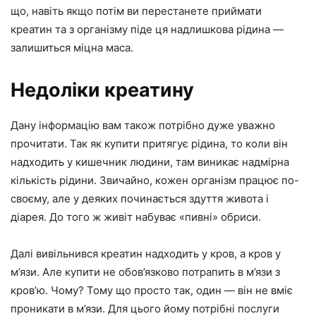
що, навіть якщо потім ви перестанете приймати
креатин та з організму піде ця надлишкова рідина —
залишиться міцна маса.
Недоліки креатину
Дану інформацію вам також потрібно дуже уважно
прочитати. Так як купити притягує рідина, то коли він
надходить у кишечник людини, там виникає надмірна
кількість рідини. Звичайно, кожен організм працює по-
своєму, але у деяких починається здуття живота і
діарея. До того ж живіт набуває «пивні» обриси.
Далі вивільнився креатин надходить у кров, а кров у
м’язи. Але купити не обов’язково потрапить в м’язи з
кров’ю. Чому? Тому що просто так, один — він не вміє
проникати в м’язи. Для цього йому потрібні послуги