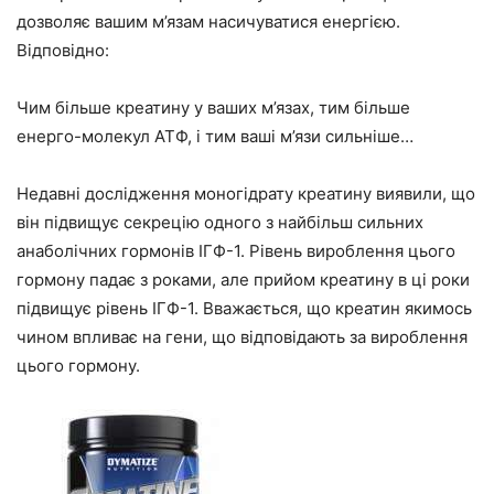
дозволяє вашим м’язам насичуватися енергією.
Відповідно:
Чим більше креатину у ваших м’язах, тим більше
енерго-молекул АТФ, і тим ваші м’язи сильніше…
Недавні дослідження моногідрату креатину виявили, що
він підвищує секрецію одного з найбільш сильних
анаболічних гормонів ІГФ-1. Рівень вироблення цього
гормону падає з роками, але прийом креатину в ці роки
підвищує рівень ІГФ-1. Вважається, що креатин якимось
чином впливає на гени, що відповідають за вироблення
цього гормону.