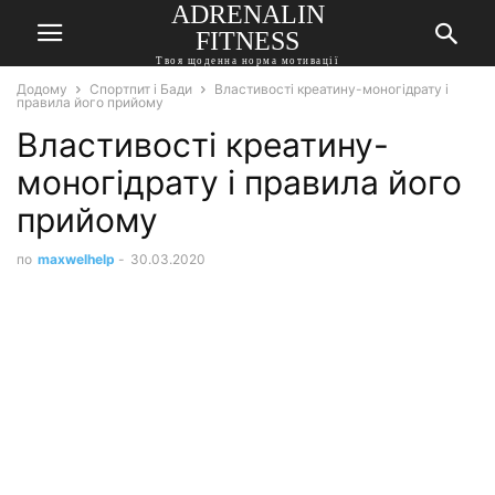
ADRENALIN
FITNESS
Твоя щоденна норма мотивації
Додому
Спортпит і Бади
Властивості креатину-моногідрату і
правила його прийому
Властивості креатину-
моногідрату і правила його
прийому
по
maxwelhelp
-
30.03.2020