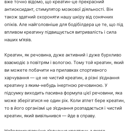
вже точно відомо, що креатин-це прекрасний
антиоксидант, стимулятор мозкової діяльності. Він
також здатний охороняти нашу шкіру від сонячних
опіків. Але найголовніше для бодібілдера це те, що під
впливом креатину підвищується витривалість і сила
наших м’язів.
Креатин, як речовина, дуже активний і дуже бурхливо
взаємодіє з повітрям і вологою. Тому той креатин, який
ви можете побачити на прилавках спортивного
харчування — це не чистий креатин, а різні з’єднання
креатину з яким-небудь інертною речовиною. У
підсумку виходить пасивна формула цієї речовини, яка
може зберігатися не один рік. Коли атлет бере креатин,
то в його організмі це з’єднання розпадається і чистий
креатин, який вивільнився — йде в справу.
Найелементарніше з’єднання креатину, з якого