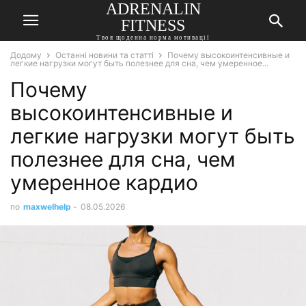
ADRENALIN
FITNESS
Твоя щоденна норма мотивації
Додому
Останні новини та статті
Почему высокоинтенсивные и
легкие нагрузки могут быть полезнее для сна, чем умеренное...
Почему
высокоинтенсивные и
легкие нагрузки могут быть
полезнее для сна, чем
умеренное кардио
по
maxwelhelp
-
08.05.2026