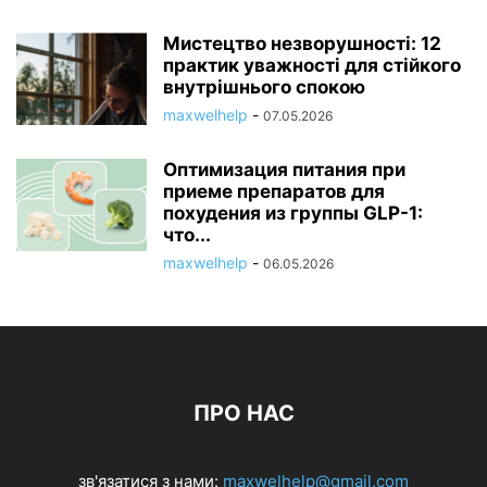
Мистецтво незворушності: 12
практик уважності для стійкого
внутрішнього спокою
maxwelhelp
-
07.05.2026
Оптимизация питания при
приеме препаратов для
похудения из группы GLP-1:
что...
maxwelhelp
-
06.05.2026
ПРО НАС
зв'язатися з нами:
maxwelhelp@gmail.com