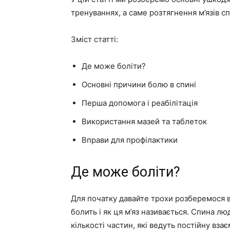
тренуваннях, а саме розтягнення м’язів с
Зміст статті:
Де може боліти?
Основні причини болю в спині
Перша допомога і реабілітація
Використання мазей та таблеток
Вправи для профілактики
Де може боліти?
Для початку давайте трохи розберемося в
болить і як ця м’яз називається. Спина л
кількості частин, які ведуть постійну вза