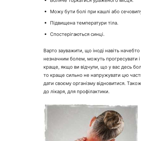
Боляче торкатися ураженого місця.
Можу бути болі при кашлі або сечовип
Підвищена температури тіла.
Спостерігаються синці.
Варто зауважити, що іноді навіть начеб
незначним болем, можуть прогресувати і 
краще, якщо ви відчули, що у вас десь бо
то краще сильно не напружувати цю частин
дати своєму організму відновитися. Тако
до лікаря, для профілактики.