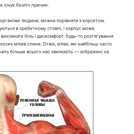
к існує безліч причин.
 організмі людини, можна порівняти з корсетом.
уються в хребетному стовпі, і корпус може
 викликати біль і дискомфорт, будь-то розтягування
осих м’язів спини. Отже, м’язи, які найбільш часто
чить більше всього нас хвилюють — зображені на