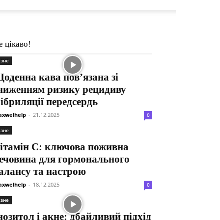
е цікаво!
ізне
оденна кава пов’язана зі
ниженням ризику рецидиву
ібриляції передсердь
xwelhelp
-
21.12.2025
0
ізне
ітамін С: ключова поживна
ечовина для гормонального
алансу та настрою
xwelhelp
-
18.12.2025
0
ізне
нозитол і акне: дбайливий підхід