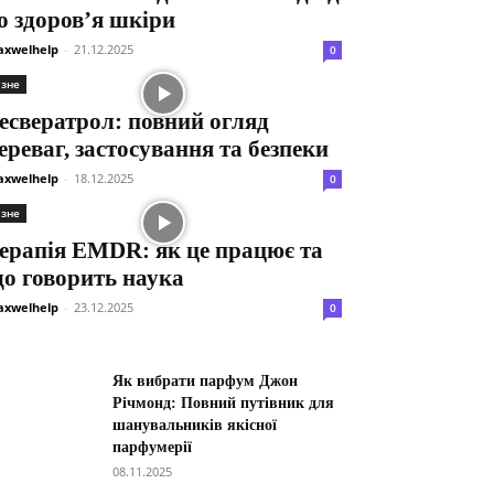
о здоров’я шкіри
xwelhelp
-
21.12.2025
0
ізне
есвератрол: повний огляд
ереваг, застосування та безпеки
xwelhelp
-
18.12.2025
0
ізне
ерапія EMDR: як це працює та
о говорить наука
xwelhelp
-
23.12.2025
0
Як вибрати парфум Джон
Річмонд: Повний путівник для
шанувальників якісної
парфумерії
08.11.2025