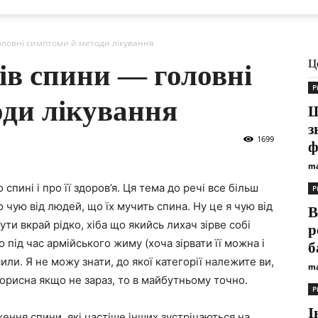
оловні симптоми й методи лікування
Ц
ів спини — головні
Р
оди лікування
Щ
з
1699
ф
ma
спині і про її здоров’я. Ця тема до речі все більш
Р
 чую від людей, що їх мучить спина. Ну це я чую від
В
ти вкрай рідко, хіба що якийсь лихач зірве собі
р
о під час армійського жиму (хоча зірвати її можна і
б
сили.
Я не можу знати, до якої категорії належите ви,
ma
корисна якщо не зараз, то в майбутньому точно.
Р
І
ення спини, які частіше інших зустрічаються на