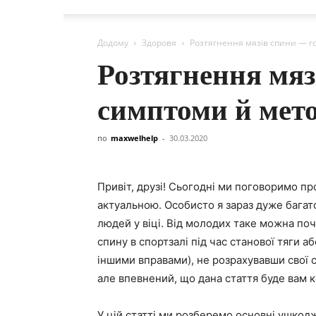
Додому
Здоровя
Розтягнення мязів спини — г
Розтягнення мяз
симптоми й мет
по
maxwelhelp
-
30.03.2020
Привіт, друзі! Сьогодні ми поговоримо про 
актуальною. Особисто я зараз дуже багато
людей у віці. Від молодих таке можна почу
спину в спортзалі під час станової тяги аб
іншими вправами), не розрахувавши свої 
але впевнений, що дана стаття буде вам 
У цій статті ми розберемо основні ушкодж