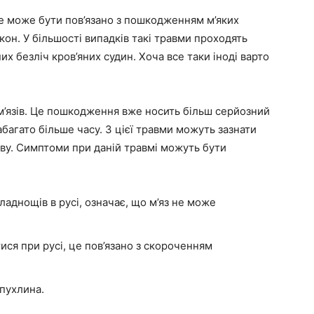
Це може бути пов’язано з пошкодженням м’яких
кон. У більшості випадків такі травми проходять
них безліч кров’яних судин. Хоча все таки іноді варто
м’язів. Це пошкодження вже носить більш серйозний
абагато більше часу. З цієї травми можуть зазнати
ству. Симптоми при даній травмі можуть бути
ладнощів в русі, означає, що м’яз не може
ися при русі, це пов’язано з скороченням
 пухлина.