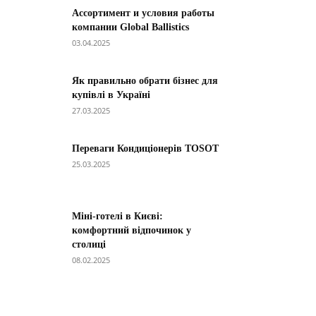
Ассортимент и условия работы
компании Global Ballistics
03.04.2025
Як правильно обрати бізнес для
купівлі в Україні
27.03.2025
Переваги Кондиціонерів TOSOT
25.03.2025
Міні-готелі в Києві:
комфортний відпочинок у
столиці
08.02.2025