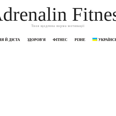
drenalin Fitne
Твоя щоденна норма мотивації
Я Й ДІЄТА
ЗДОРОВ’Я
ФІТНЕС
РІЗНЕ
УКРАЇНС