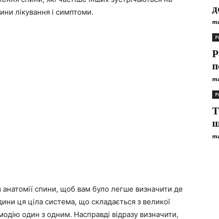
д
пини лікування і симптоми.
ma
Р
Р
п
ma
Р
Т
щ
ma
 анатомії спини, щоб вам було легше визначити де
юдини ця ціла система, що складається з великої
ємодію один з одним. Насправді відразу визначити,