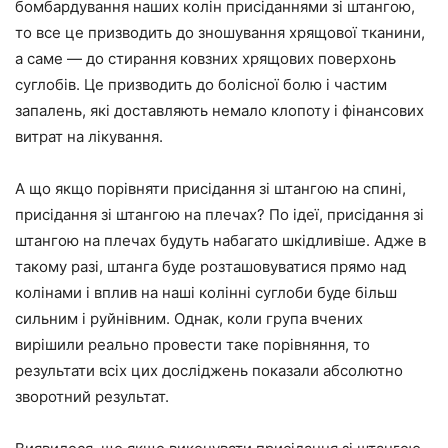
бомбардування наших колін присіданнями зі штангою,
то все це призводить до зношування хрящової тканини,
а саме — до стирання ковзних хрящових поверхонь
суглобів.
Це призводить до болісної болю і частим
запалень, які доставляють немало клопоту і фінансових
витрат на лікування.
А що якщо порівняти присідання зі штангою на спині,
присідання зі штангою на плечах? По ідеї, присідання зі
штангою на плечах будуть набагато шкідливіше. Адже в
такому разі, штанга буде розташовуватися прямо над
колінами і вплив на наші колінні суглоби буде більш
сильним і руйнівним. Однак, коли група вчених
вирішили реально провести таке порівняння, то
результати всіх цих досліджень показали абсолютно
зворотний результат.