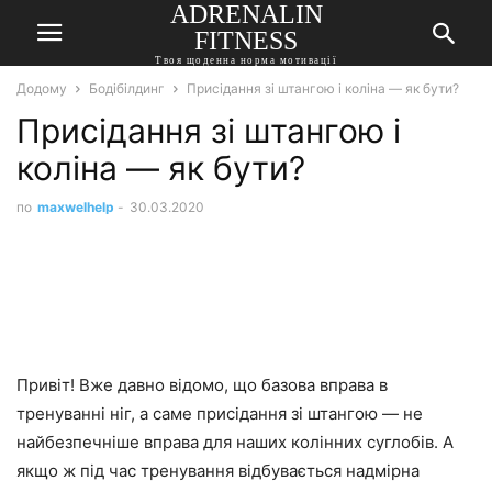
ADRENALIN
FITNESS
Твоя щоденна норма мотивації
Додому
Бодібілдинг
Присідання зі штангою і коліна — як бути?
Присідання зі штангою і
коліна — як бути?
по
maxwelhelp
-
30.03.2020
Привіт! Вже давно відомо, що базова вправа в
тренуванні ніг, а саме присідання зі штангою — не
найбезпечніше вправа для наших колінних суглобів. А
якщо ж під час тренування відбувається надмірна