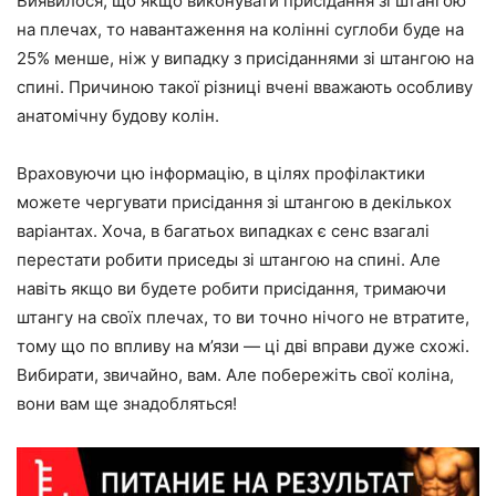
Виявилося, що якщо виконувати присідання зі штангою
на плечах, то навантаження на колінні суглоби буде на
25% менше, ніж у випадку з присіданнями зі штангою на
спині. Причиною такої різниці вчені вважають особливу
анатомічну будову колін.
Враховуючи цю інформацію, в цілях профілактики
можете чергувати присідання зі штангою в декількох
варіантах. Хоча, в багатьох випадках є сенс взагалі
перестати робити приседы зі штангою на спині. Але
навіть якщо ви будете робити присідання, тримаючи
штангу на своїх плечах, то ви точно нічого не втратите,
тому що по впливу на м’язи — ці дві вправи дуже схожі.
Вибирати, звичайно, вам. Але побережіть свої коліна,
вони вам ще знадобляться!