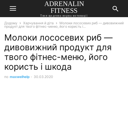
ADRENALIN
FITNESS
Твоя щоденна норма мотивації
Додому
Харчування й діта
Молоки лососевих риб — дивовижний
продукт для твого фітнес-меню, його користь і...
Молоки лососевих риб —
дивовижний продукт для
твого фітнес-меню, його
користь і шкода
по
maxwelhelp
-
30.03.2020