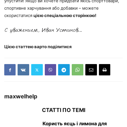
упустити! Якщо ви хочете придбати якісь спорттовари,
спортивне харчування або добавки – можете
скористатися
цією спеціальною сторінкою!
Цією статтею варто поділитися
maxwelhelp
СТАТТІ ПО ТЕМІ
Користь яєць і лимона для