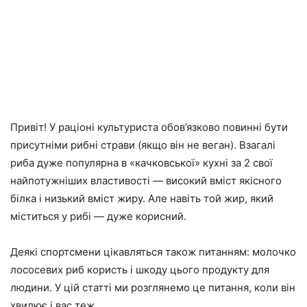
Привіт! У раціоні культуриста обов’язково повинні бути
присутніми рибні страви (якщо він не веган). Взагалі
риба дуже популярна в «качковської» кухні за 2 свої
найпотужніших властивості — високий вміст якісного
білка і низький вміст жиру. Але навіть той жир, який
міститься у рибі — дуже корисний.
Деякі спортсмени цікавляться також питанням: молочко
лососевих риб користь і шкоду цього продукту для
людини. У цій статті ми розглянемо це питання, коли він
хвилює і вас теж.