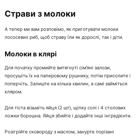
Страви з молоки
А тепер ми вам розповімо, як приготувати молоки
лососевих риб, щоб страву їли як дорослі, так і діти.
Молоки в клярі
Для початку промийте витягнуті сім’яні залози,
просушіть їх на паперовому рушнику, потім присолите і
поперчіть. Залиште на кілька хвилин, а самі займіться
кляром.
Для тіста візьміть яйця (2 шт), щіпку солі і 4 столових
ложки борошна. Яйця збийте і додайте інші інгредієнти.
Розігрійте сковороду з маслом, занурте порізані