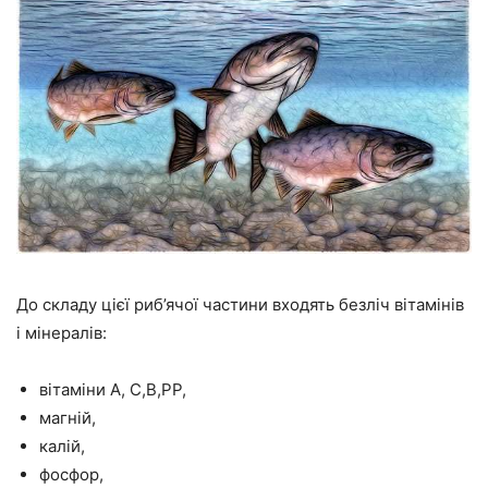
До складу цієї риб’ячої частини входять безліч вітамінів
і мінералів:
вітаміни А, С,В,РР,
магній,
калій,
фосфор,