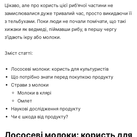
Цікаво, але про користь цієї риб’ячої частини не
замислювалися дуже тривалий час, просто викидаючи її
з тельбухами. Поки люди не почали помічати, що такі
хижаки як ведмеді, піймавши рибу, в першу чергу
з’їдають ікру або молоки.
Зміст статті:
Лососеві молоки: користь для культуристів
Що потрібно знати перед покупкою продукту
Страви з молоки
Молоки в клярі
Омлет
Наукові дослідження продукту
Чи є шкода від продукту?
Лососеві молоки: користь для