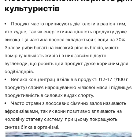
культуристів
Продукт часто приписують дієтологи в раціон тим,
хто худне, так як енергетична цінність продукту дуже
висока. Ця частина лосося складається з води на 70%.
Залози риби багаті на високий рівень білків, мають
помірну кількість жирів і в них зовсім відсутні
вуглеводи, що робить цей продукт дуже корисним для
бодібілдерів.
Велика концентрація білків в продукті (12-17 г/100 г
продукту) сприяє нарощуванню м’язової маси і підвищує
продуктивність в силових видах спорту.
Часто страви з лососевих сім’яних залоз називають
афродизіаками, так як вони позитивно впливають на
чоловічу статеву систему, при цьому покращують
синтез білка в організмі.