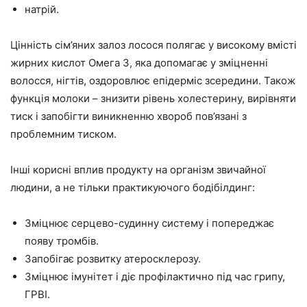
натрій.
Цінність сім’яних залоз лосося полягає у високому вмісті
жирних кислот Омега 3, яка допомагає у зміцненні
волосся, нігтів, оздоровлює епідерміс зсередини. Також
функція молоки – знизити рівень холестерину, вирівняти
тиск і запобігти виникненню хвороб пов’язані з
проблемним тиском.
Інші корисні вплив продукту на організм звичайної
людини, а не тільки практикуючого бодібілдинг:
Зміцнює серцево-судинну систему і попереджає
появу тромбів.
Запобігає розвитку атеросклерозу.
Зміцнює імунітет і діє профілактично під час грипу,
ГРВІ.