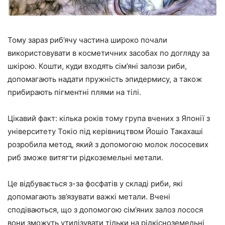
Тому зараз риб’ячу частина широко почали
використовувати в косметичних засобах по догляду за
шкірою. Кошти, куди входять сім’яні залози риби,
допомагають надати пружність эпидермису, а також
прибирають пігментні плями на тілі.
Цікавий факт:
кілька років тому група вчених з Японії з
університету Токіо під керівництвом Йошіо Такахаші
розробила метод, який з допомогою молок лососевих
риб зможе витягти рідкоземельні метали.
Це відбувається з-за фосфатів у складі риби, які
допомагають зв’язувати важкі метали. Вчені
сподіваються, що з допомогою сім’яних залоз лосося
вони зможуть утилізувати тільки на рідкісноземельні