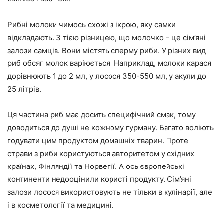
Рибні молоки чимось схожі з ікрою, яку самки
відкладають. З тією різницею, що
молочко – це сім’яні
залози самців.
Вони містять сперму риби. У різних вид
риб обсяг молок варіюється. Наприклад, молоки карася
дорівнюють 1 до 2 мл, у лосося 350-550 мл, у акули до
25 літрів.
Ця частина риб має досить специфічний смак, тому
доводиться до душі не кожному гурману. Багато воліють
годувати цим продуктом домашніх тварин. Проте
страви з риби користуються авторитетом у східних
країнах, Фінляндії та Норвегії. А ось європейські
континенти недооцінили користі продукту. Сім’яні
залози лосося використовують не тільки в кулінарії, але
і в косметології та медицині.