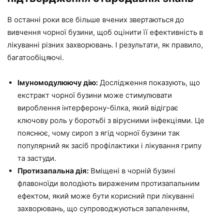
В останні роки все більше вчених звертаються до
вивчення чорної бузини, щоб оцінити її ефективність в
лікуванні різних захворювань. І результати, як правило,
багатообіцяючі.
Імуномодулюючу дію:
Дослідження показують, що
екстракт чорної бузини може стимулювати
вироблення інтерферону-білка, який відіграє
ключову роль у боротьбі з вірусними інфекціями. Це
пояснює, чому сироп з ягід чорної бузини так
популярний як засіб профілактики і лікування грипу
та застуди.
Протизапальна дія:
Вміщені в чорній бузині
флавоноїди володіють вираженим протизапальним
ефектом, який може бути корисний при лікуванні
захворювань, що супроводжуються запаленням,