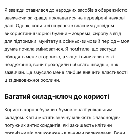
Я завжди ставилася до народних засобів з обережністю,
вважаючи за краще покладатися на перевірені наукові
дані. Однак, коли я зіткнулася з власним досвідом
використання чорної бузини – зокрема, сиропу з ягід
для підтримки імунітету в осінньо-зимовий період – моя
думка почала змінюватися. Я помітила, що застуди
обходять мене стороною, а якщо і виникали легкі
нездужання, вони проходили набагато швидше, ніж
зазвичай. Це змусило мене глибше вивчити властивості
цієї дивовижної рослини.
Багатий склад-ключ до користі
Користь чорної бузини обумовлена її унікальним
складом. Квіти містять значну кількість флавоноїдів-
потужних антиоксидантів, які захищають клітини
організму від пошкоджень вільними радикалами. Вони