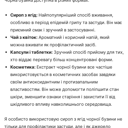
Чорна бузина доступна в різних формах:
Сироп з ягід:
Найпопулярніший спосіб вживання,
особливо в період епідемій грипу та застуди. Він має
приємний смак і зручний в застосуванні.
Чай з квіток:
Ароматний і корисний напій, який
можна вживати як профілактичний засіб.
Капсули і таблетки:
Зручний спосіб прийому для тих,
хто віддає перевагу більш концентровані форми.
Косметика:
Екстракт чорної бузини все частіше
використовується в косметичних засобах завдяки
своїм антиоксидантним і протизапальним
властивостям. Він може допомогти поліпшити стан
шкіри, зменшити ознаки старіння і захистити її від
шкідливого впливу навколишнього середовища.
Я особисто використовую сироп з ягід чорної бузини не
тільки для профілактики застуди, але і як джерело