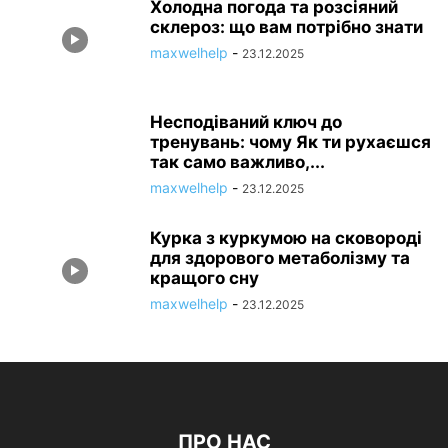
Холодна погода та розсіяний
склероз: що вам потрібно знати
maxwelhelp
-
23.12.2025
Несподіваний ключ до
тренувань: чому Як ти рухаєшся
так само важливо,...
maxwelhelp
-
23.12.2025
Курка з куркумою на сковороді
для здорового метаболізму та
кращого сну
maxwelhelp
-
23.12.2025
ПРО НАС