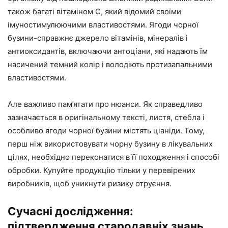
також багаті вітаміном С, який відомий своїми
імуностимулюючими властивостями. Ягоди чорної
бузини-справжнє джерело вітамінів, мінералів і
антиоксидантів, включаючи антоціани, які надають їм
насичений темний колір і володіють протизапальними
властивостями.
Але важливо пам’ятати про нюанси. Як справедливо
зазначається в оригінальному тексті, листя, стебла і
особливо ягоди чорної бузини містять ціаніди. Тому,
перш ніж використовувати чорну бузину в лікувальних
цілях, необхідно переконатися в її походження і способі
обробки. Купуйте продукцію тільки у перевірених
виробників, щоб уникнути ризику отруєння.
Сучасні дослідження:
підтвердження стародавніх знань