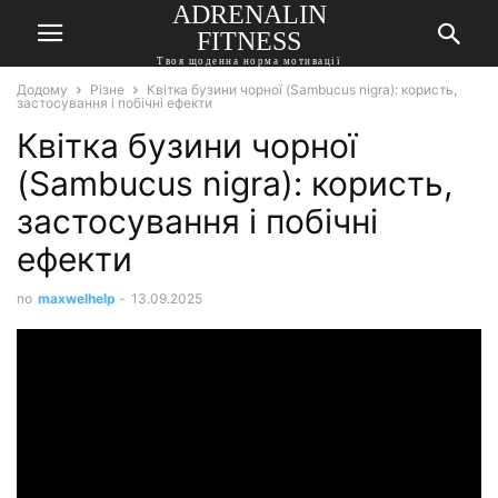
ADRENALIN
FITNESS
Твоя щоденна норма мотивації
Додому
Різне
Квітка бузини чорної (Sambucus nigra): користь,
застосування і побічні ефекти
Квітка бузини чорної
(Sambucus nigra): користь,
застосування і побічні
ефекти
по
maxwelhelp
-
13.09.2025