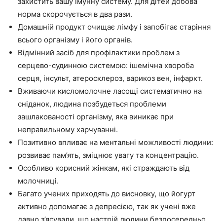
захистить вашу імунну систему. Для дітей добова
норма скорочується в два рази.
Домашній продукт очищає лімфу і запобігає старіння
всього організму і його органів.
Відмінний засіб для профілактики проблем з
серцево-судинною системою: ішемічна хвороба
серця, інсульт, атеросклероз, варикоз вен, інфаркт.
Вживаючи кисломолочне ласощі систематично на
сніданок, людина позбудеться проблеми
зашлакованості організму, яка виникає при
неправильному харчуванні.
Позитивно впливає на ментальні можливості людини:
розвиває пам’ять, зміцнює увагу та концентрацію.
Особливо корисний жінкам, які страждають від
молочниці.
Багато учених приходять до висновку, що йогурт
активно допомагає з депресією, так як учені вже
давно з’ясували, що настрій людини безпосередньо