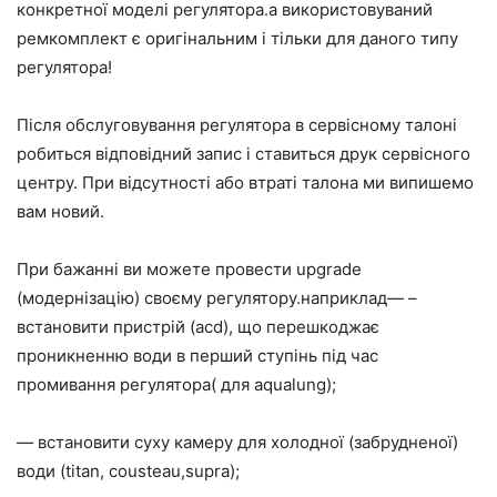
конкретної моделі регулятора.а використовуваний
ремкомплект є оригінальним і тільки для даного типу
регулятора!
Після обслуговування регулятора в сервісному талоні
робиться відповідний запис і ставиться друк сервісного
центру. При відсутності або втраті талона ми випишемо
вам новий.
При бажанні ви можете провести upgrade
(модернізацію) своєму регулятору.наприклад— –
встановити пристрій (aсd), що перешкоджає
проникненню води в перший ступінь під час
промивання регулятора( для aqualung);
— встановити суху камеру для холодної (забрудненої)
води (titan, cousteau,supra);