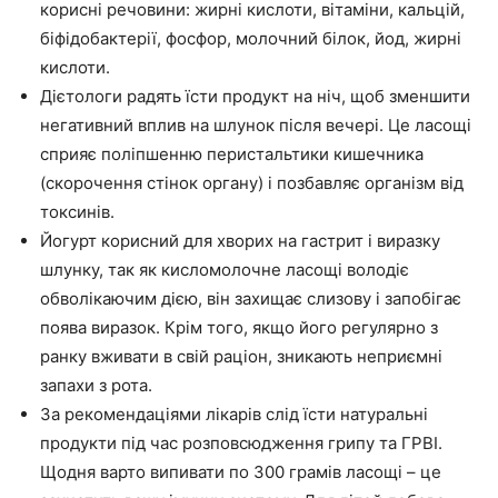
корисні речовини: жирні кислоти, вітаміни, кальцій,
біфідобактерії, фосфор, молочний білок, йод, жирні
кислоти.
Дієтологи радять їсти продукт на ніч, щоб зменшити
негативний вплив на шлунок після вечері. Це ласощі
сприяє поліпшенню перистальтики кишечника
(скорочення стінок органу) і позбавляє організм від
токсинів.
Йогурт корисний для хворих на гастрит і виразку
шлунку, так як кисломолочне ласощі володіє
обволікаючим дією, він захищає слизову і запобігає
поява виразок. Крім того, якщо його регулярно з
ранку вживати в свій раціон, зникають неприємні
запахи з рота.
За рекомендаціями лікарів слід їсти натуральні
продукти під час розповсюдження грипу та ГРВІ.
Щодня варто випивати по 300 грамів ласощі – це