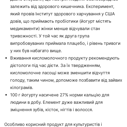
залежить від здорового кишечника. Експеримент,
який провів Інститут здорового харчування у США
довів, що приймають пробіотики (йогурт містять
медикаменти) жінки менше відчували стан
тривожності. У той час як друга група
випробовуваних приймала плацебо, і рівень тривоги
у них був набагато вище.
Вживання кисломолочного продукту рекомендують
дієтологи під час дієти. За їх твердженням,
кисломолочне ласощі може зменшити відчуття
голоду, таким чином, допоможе позбавити від зайвих
кілограмів.
100 г йогурту насичене 27% норми кальцію для
людини в добу. Елемент дуже важливий для
зміцнення зубів, кісток, нігтів і волосся.
Особливо корисний продукт для культуристів і