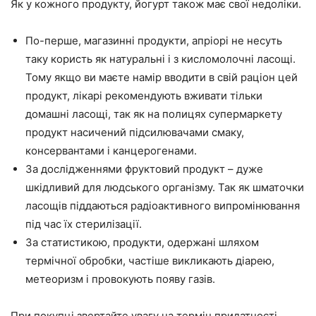
Як у кожного продукту, йогурт також має свої недоліки.
По-перше, магазинні продукти, апріорі не несуть
таку користь як натуральні і з кисломолочні ласощі.
Тому якщо ви маєте намір вводити в свій раціон цей
продукт, лікарі рекомендують вживати тільки
домашні ласощі, так як на полицях супермаркету
продукт насичений підсилювачами смаку,
консервантами і канцерогенами.
За дослідженнями фруктовий продукт – дуже
шкідливий для людського організму. Так як шматочки
ласощів піддаються радіоактивного випромінювання
під час їх стерилізації.
За статистикою, продукти, одержані шляхом
термічної обробки, частіше викликають діарею,
метеоризм і провокують появу газів.
При покупці звертайте увагу на термін придатності