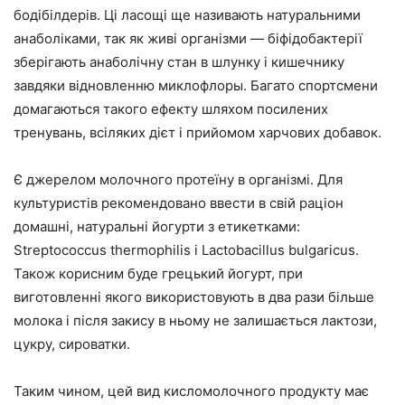
бодібілдерів. Ці ласощі ще називають натуральними
анаболіками, так як живі організми — біфідобактерії
зберігають анаболічну стан в шлунку і кишечнику
завдяки відновленню миклофлоры. Багато спортсмени
домагаються такого ефекту шляхом посилених
тренувань, всіляких дієт і прийомом харчових добавок.
Є джерелом молочного протеїну в організмі. Для
культуристів рекомендовано ввести в свій раціон
домашні, натуральні йогурти з етикетками:
Streptococcus thermophilis і Lactobacillus bulgaricus.
Також корисним буде грецький йогурт, при
виготовленні якого використовують в два рази більше
молока і після закису в ньому не залишається лактози,
цукру, сироватки.
Таким чином, цей вид кисломолочного продукту має