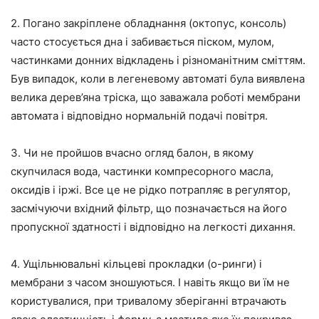
2. Погано закріплене обладнання (октопус, консоль)
часто стосується дна і забивається піском, мулом,
частинками донних відкладень і різноманітним сміттям.
Був випадок, коли в легеневому автоматі була виявлена
велика дерев’яна тріска, що заважала роботі мембрани
автомата і відповідно нормальній подачі повітря.
3. Чи не пройшов вчасно огляд балон, в якому
скупчилася вода, частинки компресорного масла,
оксидів і іржі. Все це не рідко потрапляє в регулятор,
засмічуючи вхідний фільтр, що позначається на його
пропускної здатності і відповідно на легкості дихання.
4. Ущільнювальні кільцеві прокладки (о-ринги) і
мембрани з часом зношуються. І навіть якщо ви їм не
користувалися, при тривалому зберіганні втрачають