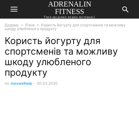
ADRENALIN
FITNESS
Твоя щоденна норма мотивації
Додому
Різне
Користь йогурту для спортсменів та можливу
шкоду улюбленого продукту
Користь йогурту для
спортсменів та можливу
шкоду улюбленого
продукту
по
maxwelhelp
-
30.03.2020