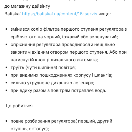
до магазину дайвінгу
Batiskaf
https://batiskaf.ua/content/16-servis
якщо:
змінився колір фільтра першого ступеня регулятора з
сріблястого на чорний, іржавий або зеленуватий;
опріснення регулятора проводилося з нещільно
закритим вхідним отвором першого ступеня. Або при
натиснутій кнопці дихального автомата;
труїть (чути шипіння) повітря;
при видимих пошкодженнях корпусу і шлангів;
сильно утруднене дихання з легеняра;
при вдиху разом з повітрям потрапляє вода.
Що робиться:
повне розбирання регулятора( перший, другий
ступінь, октопус);