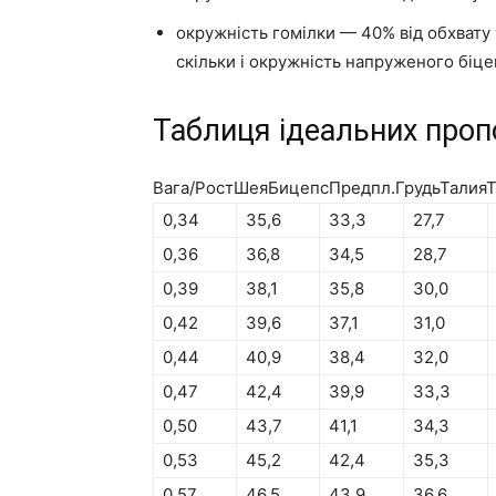
окружність гомілки — 40% від обхвату т
скільки і окружність напруженого біце
Таблиця ідеальних проп
Вага/РостШеяБицепсПредпл.ГрудьТалия
0,34
35,6
33,3
27,7
0,36
36,8
34,5
28,7
0,39
38,1
35,8
30,0
0,42
39,6
37,1
31,0
0,44
40,9
38,4
32,0
0,47
42,4
39,9
33,3
0,50
43,7
41,1
34,3
0,53
45,2
42,4
35,3
0,57
46,5
43,9
36,6