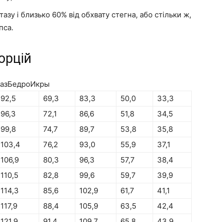
азу і близько 60% від обхвату стегна, або стільки ж,
пса.
орцій
ТазБедроИкры
92,5
69,3
83,3
50,0
33,3
96,3
72,1
86,6
51,8
34,5
99,8
74,7
89,7
53,8
35,8
103,4
76,2
93,0
55,9
37,1
106,9
80,3
96,3
57,7
38,4
110,5
82,8
99,6
59,7
39,9
114,3
85,6
102,9
61,7
41,1
117,9
88,4
105,9
63,5
42,4
121,9
91,4
109,7
65,8
43,9