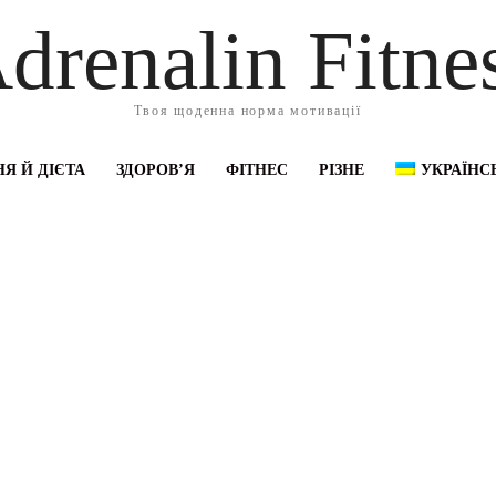
drenalin Fitne
Твоя щоденна норма мотивації
Я Й ДІЄТА
ЗДОРОВ’Я
ФІТНЕС
РІЗНЕ
УКРАЇНС