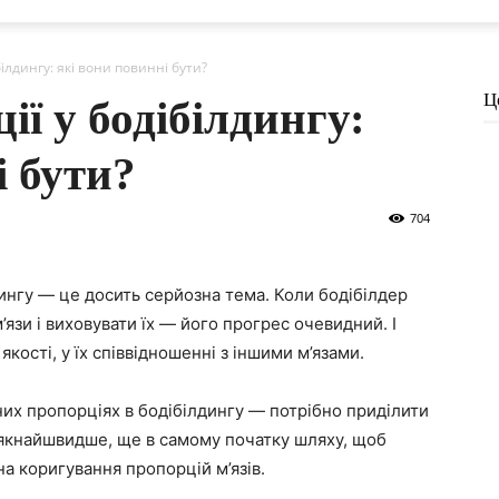
білдингу: які вони повинні бути?
Ц
ії у бодібілдингу:
і бути?
704
лдингу — це досить серйозна тема. Коли бодібілдер
’язи і виховувати їх — його прогрес очевидний. І
х якості, у їх співвідношенні з іншими м’язами.
ьних пропорціях в бодібілдингу — потрібно приділити
 якнайшвидше, ще в самому початку шляху, щоб
на коригування пропорцій м’язів.