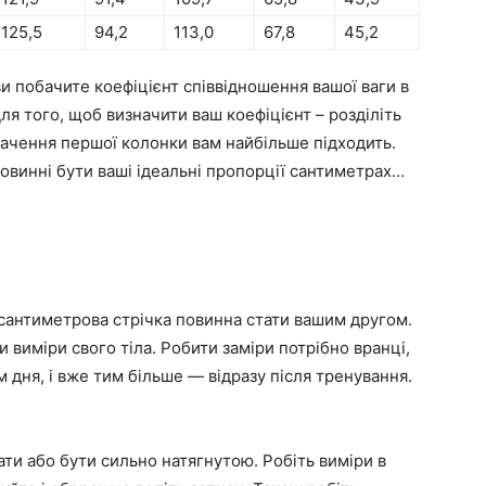
125,5
94,2
113,0
67,8
45,2
ви побачите коефіцієнт співвідношення вашої ваги в
ля того, щоб визначити ваш коефіцієнт – розділіть
е значення першої колонки вам найбільше підходить.
повинні бути ваші ідеальні пропорції сантиметрах…
сантиметрова стрічка повинна стати вашим другом.
и виміри свого тіла. Робити заміри потрібно вранці,
м дня, і вже тим більше — відразу після тренування.
ти або бути сильно натягнутою. Робіть виміри в