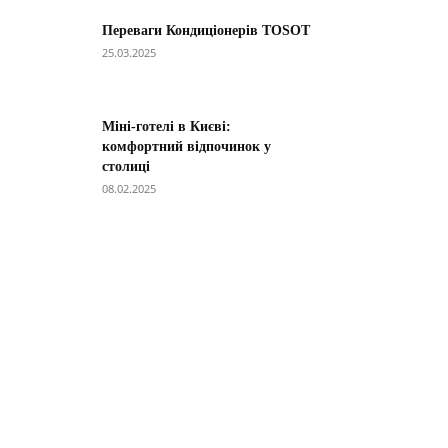
Переваги Кондиціонерів TOSOT
25.03.2025
Міні-готелі в Києві:
комфортний відпочинок у
столиці
08.02.2025