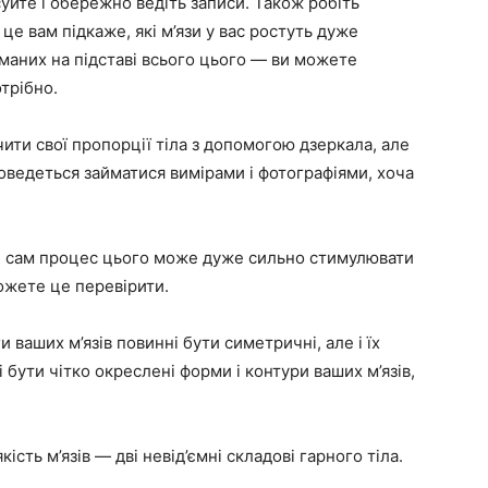
суйте і обережно ведіть записи. Також робіть
 це вам підкаже, які м’язи у вас ростуть дуже
риманих на підставі всього цього — ви можете
трібно.
ити свої пропорції тіла з допомогою дзеркала, але
доведеться займатися вимірами і фотографіями, хоча
 і сам процес цього може дуже сильно стимулювати
ожете це перевірити.
и ваших м’язів повинні бути симетричні, але і їх
 бути чітко окреслені форми і контури ваших м’язів,
кість м’язів — дві невід’ємні складові гарного тіла.