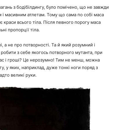
магань з бодібілдингу, було помічено, що не завжди
 і масивним атлетам. Тому що сама по собі маса
ує краси всього тіла. Після певного порогу маса
ьні пропорції тіла.
, а не про потворності. Та й який розумний і
робити з себе якогось потворного мутанта, при
час і гроші? Це нерозумно! Тим не менш, можна
у, у яких, наприклад, дуже тонкі ноги поряд з
адто великі руки.