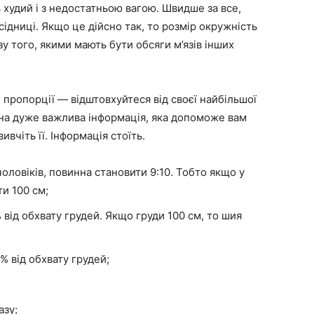
 худий і з недостатньою вагою. Швидше за все,
ідниці. Якщо це дійсно так, то розмір окружність
у того, якими мають бути обсяги м’язів інших
 пропорції — відштовхуйтеся від своєї найбільшої
ена дуже важлива інформація, яка допоможе вам
ивчіть її. Інформація стоїть.
чоловіків, повинна становити 9:10. Тобто якщо у
ти 100 см;
від обхвату грудей. Якщо груди 100 см, то шия
 від обхвату грудей;
азу;