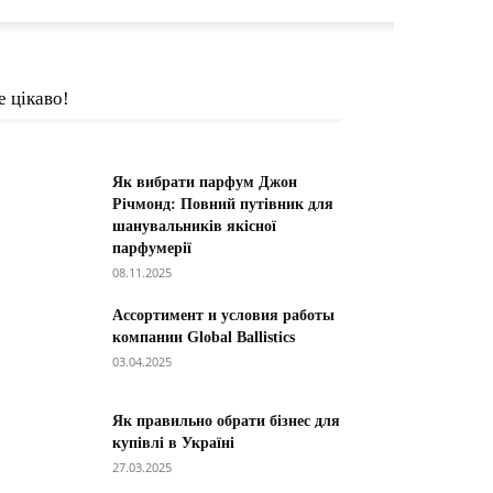
е цікаво!
Як вибрати парфум Джон
Річмонд: Повний путівник для
шанувальників якісної
парфумерії
08.11.2025
Ассортимент и условия работы
компании Global Ballistics
03.04.2025
Як правильно обрати бізнес для
купівлі в Україні
27.03.2025