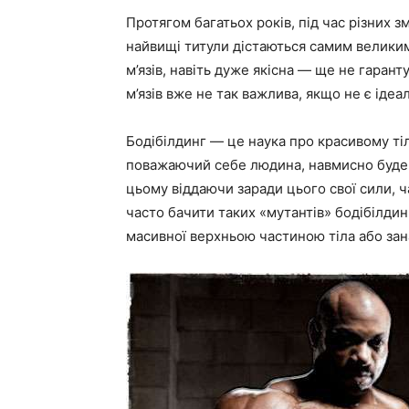
Протягом багатьох років, під час різних з
найвищі титули дістаються самим великим
м’язів, навіть дуже якісна — ще не гарант
м’язів вже не так важлива, якщо не є ідеал
Бодібілдинг — це наука про красивому тілі
поважаючий себе людина, навмисно буде 
цьому віддаючи заради цього свої сили, 
часто бачити таких «мутантів» бодібілдинг
масивної верхньою частиною тіла або зан