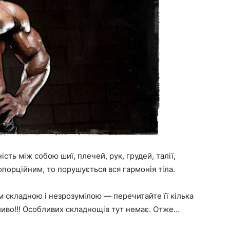
ть між собою шиї, плечей, рук, грудей, талії,
ропорційним, то порушується вся гармонія тіла.
м складною і незрозумілою — перечитайте її кілька
жливо!!! Особливих складнощів тут немає. Отже…