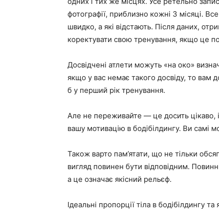
одних і тих же місцях. Усе ретельно запи
фотографії, приблизно кожні 3 місяці. Все
швидко, а які відстають. Після даних, от
коректувати свою тренування, якщо це по
Досвідчені атлети можуть «на око» визнач
якщо у вас немає такого досвіду, то вам 
б у перший рік тренування.
Але не переживайте — це досить цікаво,
вашу мотивацію в бодібілдингу. Ви самі м
Також варто пам’ятати, що не тільки обсяг
вигляд повинен бути відповідним. Повинні
а це означає якісний рельєф.
Ідеальні пропорції тіла в бодібілдингу та я