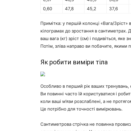
0,60
47,8
45,2
37,6
Примітка: у першій колонці «Вага/Зріст» 
кілограмах до зростання в сантиметрах. Д
ваш вага (кг) зріст (см) і подивіться, як
Потім, зліва направо ви побачите, якими 
Як робити виміри тіла
Особливо в перший рік ваших тренувань, 
Ви повинні часто їй користуватися і робит
коли ваші м’язи розслаблені, а не протяго
Це потрібно для точності вимірювань.
Сантиметрова стрічка не повинна провиса