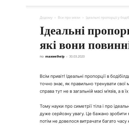
Додому
Все про мязи
Ідеальні пропорції у боді
Ідеальні пропорц
які вони повинн
по
maxwelhelp
-
30.03.2020
Всім привіт! Ідеальні пропорції в бодібі
точно знає, як правильно тренувати свої м
справа тут не в загальній масі м’язів, а в ї
Тому науки про симетрії тіла і про ідеал
дуже серйозну увагу. Це бажано зробити
потім не довелося витрачати багато часу 