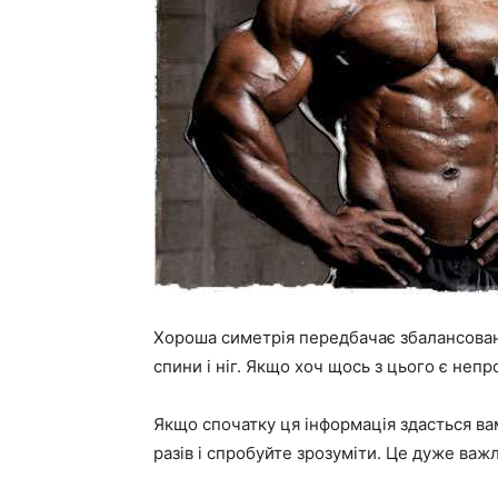
Хороша симетрія передбачає збалансованіс
спини і ніг. Якщо хоч щось з цього є неп
Якщо спочатку ця інформація здасться ва
разів і спробуйте зрозуміти. Це дуже ва