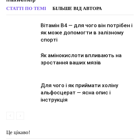
СТАТТІ ПО ТЕМІ
БІЛЬШЕ ВІД АВТОРА
Вітамін В4 — для чого він потрібен і
як може допомогти в залізному
спорті
Як амінокислоти впливають на
зростання ваших мязів
Для чого і як приймати холіну
альфосцерат — ясна опис і
інструкція
Це цікаво!