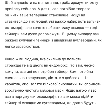
Щоб відповісти на це питання, треба зрозуміти мету
прийому гейнера. А для цього потрібно тверезо
оцінити ваше теперішнє становище. Якщо ви
ставитеся до тих людей, які важко набирають вагу (ви
ектоморф), але хочете набрати масу швидко — тоді
гейнери вам дуже допоможуть. В цьому випадку вам
бажано купувати гейнери з швидкими вуглеводами, які
легко засвоюються.
Якщо ж ви людина, яка схильна до повноти і
страждаєте від цього ви ендоморф), то вам, чесно
кажучи, взагалі не потрібен гейнер. Вам потрібна
спеціальна тренування, дієта. А з добавок — L-
карнітин, або ізоляти білкової сироватки, які сприяють
зростанню чистого м’язової маси. Якщо вагою у вас
все в порядку (ви мезоморф), то вам може підійти
гейнер зі складними вуглеводами, які довго будуть