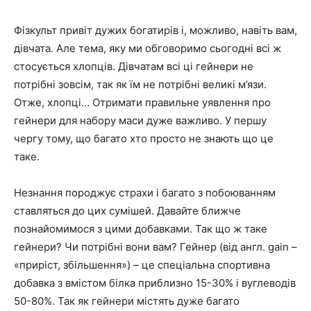
Фізкульт привіт дужих богатирів і, можливо, навіть вам,
дівчата. Але тема, яку ми обговоримо сьогодні всі ж
стосується хлопців. Дівчатам всі ці гейнери не
потрібні зовсім, так як їм не потрібні великі м’язи.
Отже, хлопці… Отримати правильне уявлення про
гейнери для набору маси дуже важливо. У першу
чергу тому, що багато хто просто не знають що це
таке.
Незнання породжує страхи і багато з побоюванням
ставляться до цих сумішей. Давайте ближче
познайомимося з цими добавками. Так що ж таке
гейнери? Чи потрібні вони вам? Гейнер (від англ. gain –
«приріст, збільшення») – це спеціальна спортивна
добавка з вмістом білка приблизно 15-30% і вуглеводів
50-80%. Так як гейнери містять дуже багато