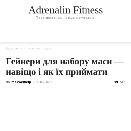
Adrenalin Fitness
Твоя щоденна норма мотивації
Додому
Спортпит і Бади
Гейнери для набору маси —
навіщо і як їх приймати
по
maxwelhelp
-
30.03.2020
512