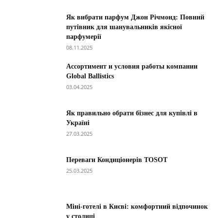
Як вибрати парфум Джон Річмонд: Повний
путівник для шанувальників якісної
парфумерії
08.11.2025
Ассортимент и условия работы компании
Global Ballistics
03.04.2025
Як правильно обрати бізнес для купівлі в
Україні
27.03.2025
Переваги Кондиціонерів TOSOT
25.03.2025
Міні-готелі в Києві: комфортний відпочинок
у столиці