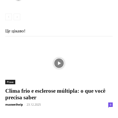
Це цікаво!
Різне
Clima frio e esclerose múltipla: o que você
precisa saber
maxwelhelp
-
23.12.2025
0