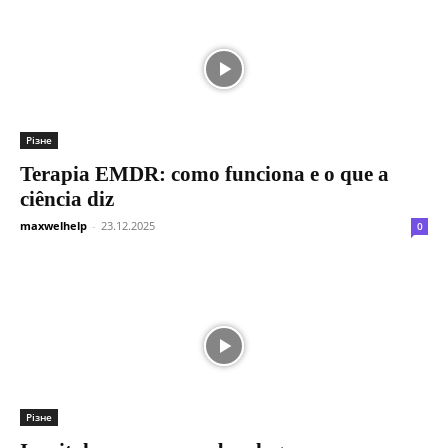
Різне
Terapia EMDR: como funciona e o que a
ciência diz
maxwelhelp
-
23.12.2025
0
Різне