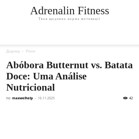
Adrenalin Fitness
Твоя щоденна норма мотивації
Додому
Різне
Abóbora Butternut vs. Batata
Doce: Uma Análise
Nutricional
по
maxwelhelp
-
16.11.2025
42