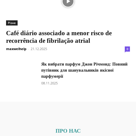
Різне
Café diário associado a menor risco de
recorrência de fibrilação atrial
maxwelhelp
-
21.12.2025
0
Як вибрати парфум Джон Річмонд: Повний
путівник для шанувальників якісної
парфумерії
08.11.2025
ПРО НАС