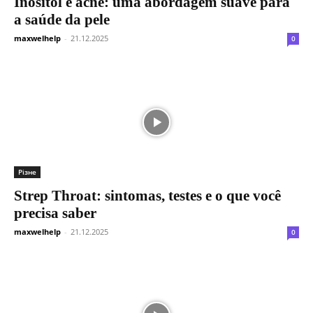
Inositol e acne: uma abordagem suave para
a saúde da pele
maxwelhelp
-
21.12.2025
0
Різне
Strep Throat: sintomas, testes e o que você
precisa saber
maxwelhelp
-
21.12.2025
0