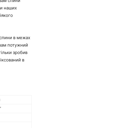
язам спини
ги наших
іякого
 спини в межах
 вам потужний
стільки зробив
іксований в
я
”