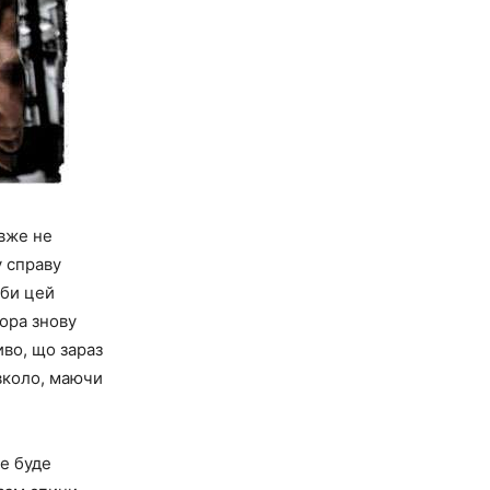
 вже не
у справу
іби цей
ора знову
иво, що зараз
авколо, маючи
же буде