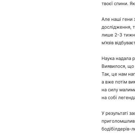
твоєї спини. Я
Але наші гени 
дослідження, т
лише 2-3 тижні
м’язів відбуває
Наука надала р
Виявилося, що 
Так, це нам на
а вже потім ви
на силу малими
на собі легенд
У результаті з
приголомшливим
бодібілдерів-л