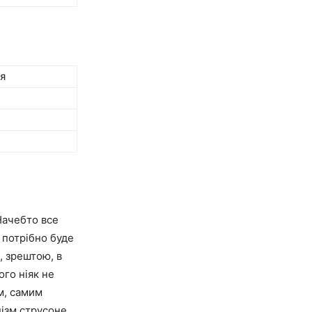
я
Начебто все
е потрібно буде
, зрештою, в
ого ніяк не
м, самим
нізм струсоне