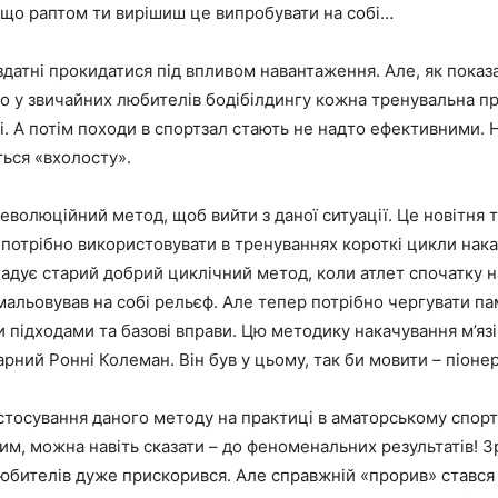
кщо раптом ти вирішиш це випробувати на собі…
здатні прокидатися під впливом навантаження. Але, як показ
о у звичайних любителів бодібілдингу кожна тренувальна пр
. А потім походи в спортзал стають не надто ефективними. 
ться «вхолосту».
еволюційний метод, щоб вийти з даної ситуації. Це новітня т
потрібно використовувати в тренуваннях короткі цикли накач
гадує старий добрий циклічний метод, коли атлет спочатку 
мальовував на собі рельєф. Але тепер потрібно чергувати па
 підходами та базові вправи. Цю методику накачування м’яз
арний Ронні Колеман. Він був у цьому, так би мовити – піоне
астосування даного методу на практиці в аматорському спорт
, можна навіть сказати – до феноменальних результатів! Зр
юбителів дуже прискорився. Але справжній «прорив» стався 