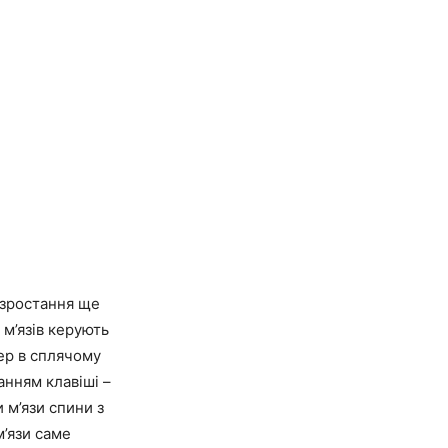
 зростання ще
 м’язів керують
тер в сплячому
анням клавіші –
 м’язи спини з
’язи саме