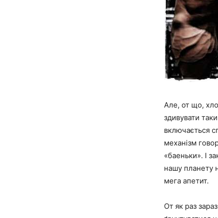
Але, от що, хл
здивувати таки
включається сп
механізм говор
«баеньки». І з
нашу планету н
мега апетит.
От як раз зара