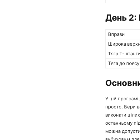
День 2:
Вправи
Широка верхн
Тяга Т-штанг
Тяга до поясу
Основни
У цій програмі
просто. Бери в
виконати цілих
останньому під
можна допустит
вибуховим для 