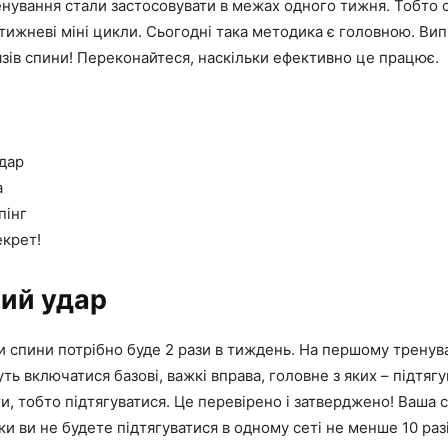
енування стали застосовувати в межах одного тижня. Тобто 
тижневі міні цикли. Сьогодні така методика є головною. Випр
язів спини! Переконайтеся, наскільки ефективно це працює.
дар
а
пінг
екрет!
ий удар
и спини потрібно буде 2 рази в тиждень. На першому тренува
дуть включатися базові, важкі вправа, головне з яких – підтяг
и, тобто підтягуватися. Це перевірено і затверджено! Ваша 
оки ви не будете підтягуватися в одному сеті не менше 10 разі