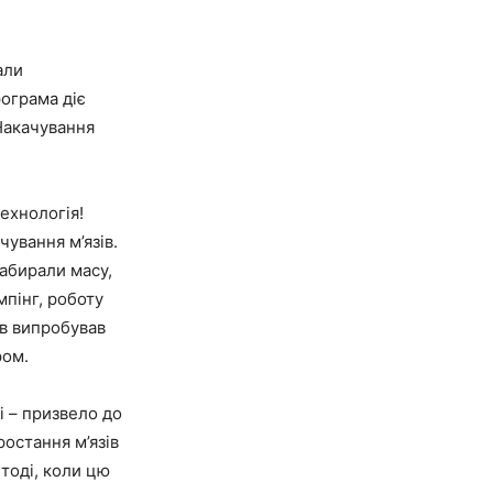
али
ограма діє
Накачування
ехнологія!
ування м’язів.
набирали масу,
мпінг, роботу
ів випробував
ром.
і – призвело до
остання м’язів
тоді, коли цю