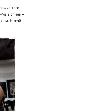
 важка тяга
м’язів спини –
 гени. Нехай