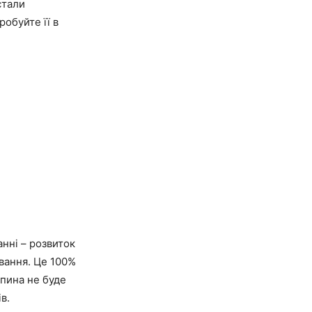
стали
обуйте її в
нні – розвиток
ування. Це 100%
спина не буде
в.