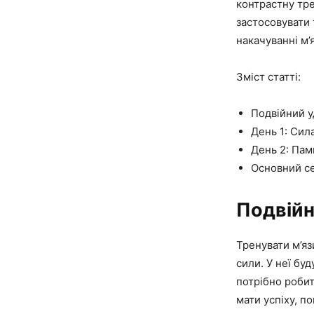
контрастну тр
застосовувати 
накачуванні м’
Зміст статті:
Подвійний у
День 1: Сил
День 2: Пам
Основний с
Подвійн
Тренувати м’яз
сили. У неї бу
потрібно робит
мати успіху, п