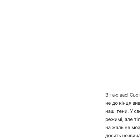
Вітаю вас! Сьо
не до кінця ви
наші гени. У с
режимі, але ті
на жаль не мо
досить незвич