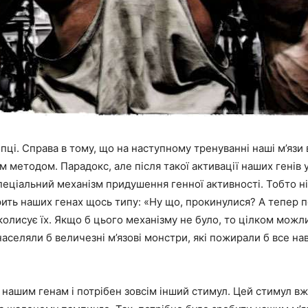
опці. Справа в тому, що на наступному тренуванні наші м’язи
м методом. Парадокс, але після такої активації наших генів 
еціальний механізм придушення генної активності. Тобто н
ить наших генах щось типу: «Ну що, прокинулися? А тепер п
аколисує їх. Якщо б цього механізму не було, то цілком можл
аселяли б величезні м’язові монстри, які пожирали б все н
з нашим генам і потрібен зовсім інший стимул. Цей стимул в