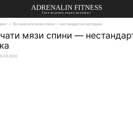
ADRENALIN FITNESS
Твоя щоденна норма мотивації
динг
Як накачати мязи спини — нестандартна методика
ачати мязи спини — нестандар
ка
0.03.2020