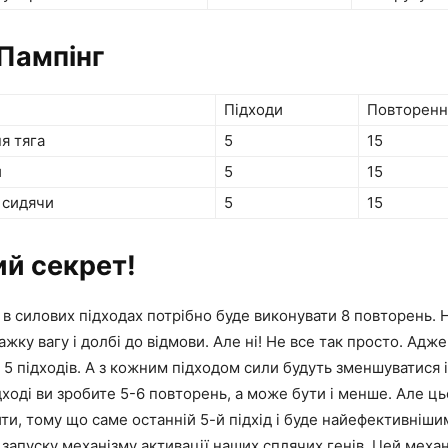
 Пампінг
Підходи
Повторенн
я тяга
5
15
и
5
15
 сидячи
5
15
й секрет!
, в силових підходах потрібно буде виконувати 8 повторень. 
ажку вагу і долбі до відмови. Але ні! Не все так просто. Адж
 5 підходів. А з кожним підходом сили будуть зменшуватися і
ході ви зробите 5-6 повторень, а може бути і менше. Але ць
и, тому що саме останній 5-й підхід і буде найефективніши
запуску механізму активації наших сплячих генів. Цей меха