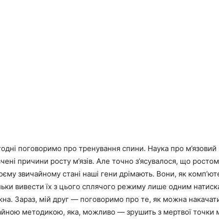
годні поговоримо про тренування спини. Наука про м’язовий
вчені причини росту м’язів. Але точно з’ясувалося, що ростом
воєму звичайному стані наші гени дрімають. Вони, як комп’ю
льки вивести їх з цього сплячого режиму лише одним натиск
жна.
Зараз, мій друг — поговоримо про те, як можна накачати
айною методикою, яка, можливо — зрушить з мертвої точки м