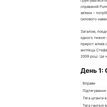
ґрунтуватися н
справжній Pump
зв’язок – потр
силового наван
Загалом, поєдн
одного тижня –
приріст м’язів 
англієць Стефа
2009 році. Це 
День 1:
Вправи
Підтягування
Тяга штанги в
Тяга гантелі в