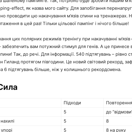
а шаленому пампинге. Так, потрібно буде зробити нашим м’
ing-effect, як назва мого сайту. Для запобігання перенапру
ібно проводити цю накачування м’язів спини на тренажерах. Н
таження в цей раз! Тільки цільової пампінг і нічого більше!
ання цих полярних режимів тренінгу при накачуванні м’язів
 забезпечить вам потужний стимул для генів. А це принесе
спини! Так, до речі. Для інформації. 540 підтягувань – рівно 
н Гиланд протягом півгодини. Це новий світовий рекорд, заф
на 6 підтягувань більше, ніж у колишнього рекордсмена.
 Сила
Підходи
Повторенн
5
до “відмови
 нахилі
5
8
 упорі
5
8 на руку