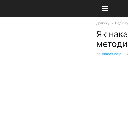
Додому
Бодібіл
Як нак
методи
по
maxwelhelp
-
3